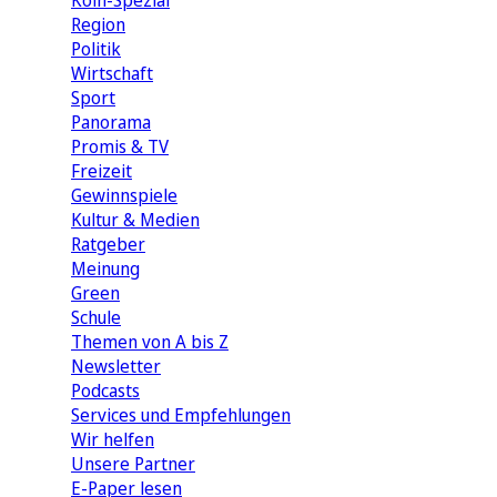
Köln-Spezial
Region
Politik
Wirtschaft
Sport
Panorama
Promis & TV
Freizeit
Gewinnspiele
Kultur & Medien
Ratgeber
Meinung
Green
Schule
Themen von A bis Z
Newsletter
Podcasts
Services und Empfehlungen
Wir helfen
Unsere Partner
E-Paper lesen