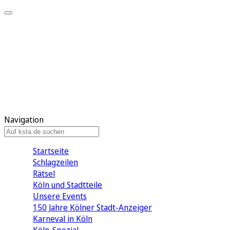
Mein KStA
Meine Artikel
Meine Region
Meine Newsletter
Mein KStA PLUS
Mein E-Paper
Navigation
Startseite
Schlagzeilen
Rätsel
Köln und Stadtteile
Unsere Events
150 Jahre Kölner Stadt-Anzeiger
Karneval in Köln