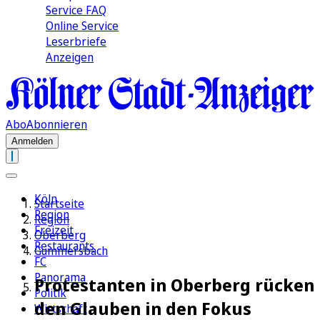
Service FAQ
Online Service
Leserbriefe
Anzeigen
Abo
Abonnieren
Anmelden
Köln
Startseite
Region
Region
Freizeit
Oberberg
Restaurants
Gummersbach
FC
Panorama
Protestanten in Oberberg rücken
Politik
den Glauben in den Fokus
Wirtschaft