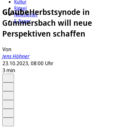
Kultur
Rätsel
Glaube
Herbstsynode in
Newsletter
Gummersbach will neue
E-Paper
Perspektiven schaffen
Von
Jens Höhner
23.10.2023, 08:00 Uhr
3 min
Auf Google bevorzugen
Anhören
Schrift
Merken
Drucken
Teilen