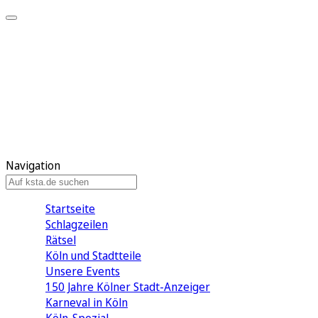
Mein KStA
Meine Artikel
Meine Region
Meine Newsletter
Mein KStA PLUS
Mein E-Paper
Navigation
Startseite
Schlagzeilen
Rätsel
Köln und Stadtteile
Unsere Events
150 Jahre Kölner Stadt-Anzeiger
Karneval in Köln