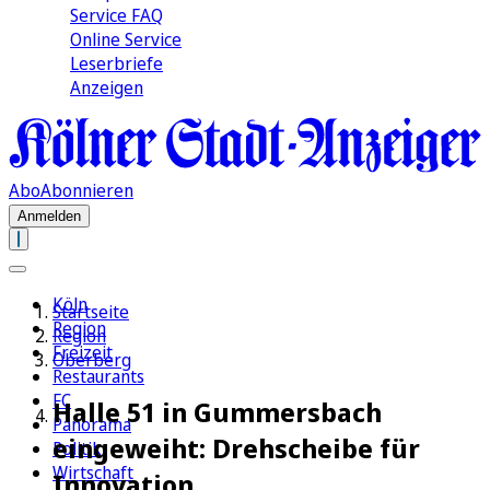
Service FAQ
Online Service
Leserbriefe
Anzeigen
Abo
Abonnieren
Anmelden
Köln
Startseite
Region
Region
Freizeit
Oberberg
Restaurants
FC
Halle 51 in Gummersbach
Panorama
eingeweiht: Drehscheibe für
Politik
Wirtschaft
Innovation