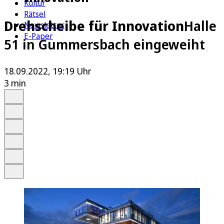
Kultur
Rätsel
Drehscheibe für Innovation
Halle
Newsletter
E-Paper
51 in Gummersbach eingeweiht
18.09.2022, 19:19 Uhr
3 min
Auf Google bevorzugen
Anhören
Schrift
Merken
Drucken
Teilen