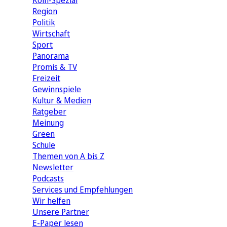
Köln-Spezial
Region
Politik
Wirtschaft
Sport
Panorama
Promis & TV
Freizeit
Gewinnspiele
Kultur & Medien
Ratgeber
Meinung
Green
Schule
Themen von A bis Z
Newsletter
Podcasts
Services und Empfehlungen
Wir helfen
Unsere Partner
E-Paper lesen