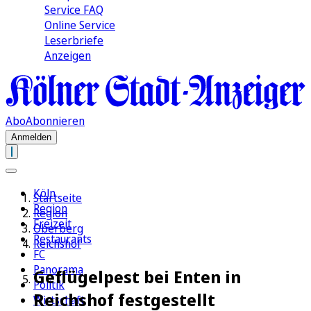
Service FAQ
Online Service
Leserbriefe
Anzeigen
Abo
Abonnieren
Anmelden
Köln
Startseite
Region
Region
Freizeit
Oberberg
Restaurants
Reichshof
FC
Panorama
Geflügelpest bei Enten in
Politik
Reichshof festgestellt
Wirtschaft