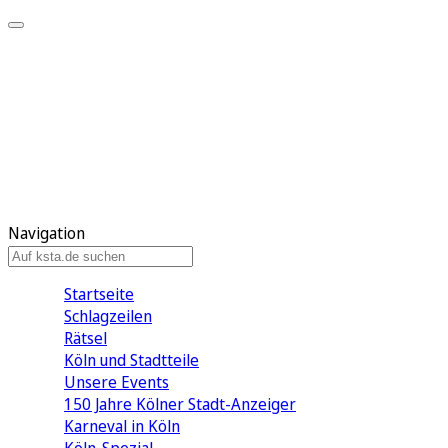
Mein KStA
Meine Artikel
Meine Region
Meine Newsletter
Mein KStA PLUS
Mein E-Paper
Navigation
Startseite
Schlagzeilen
Rätsel
Köln und Stadtteile
Unsere Events
150 Jahre Kölner Stadt-Anzeiger
Karneval in Köln