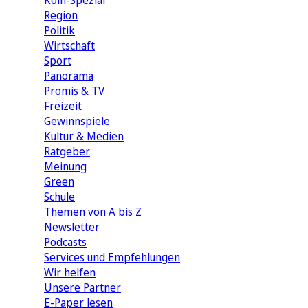
Köln-Spezial
Region
Politik
Wirtschaft
Sport
Panorama
Promis & TV
Freizeit
Gewinnspiele
Kultur & Medien
Ratgeber
Meinung
Green
Schule
Themen von A bis Z
Newsletter
Podcasts
Services und Empfehlungen
Wir helfen
Unsere Partner
E-Paper lesen