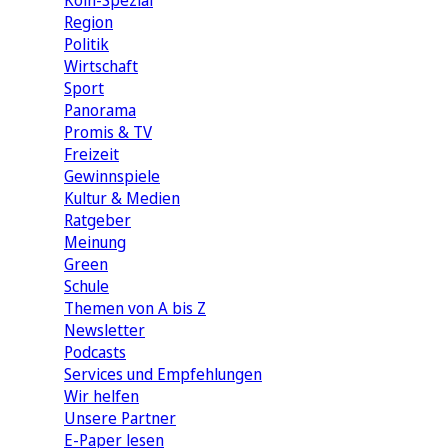
Köln-Spezial
Region
Politik
Wirtschaft
Sport
Panorama
Promis & TV
Freizeit
Gewinnspiele
Kultur & Medien
Ratgeber
Meinung
Green
Schule
Themen von A bis Z
Newsletter
Podcasts
Services und Empfehlungen
Wir helfen
Unsere Partner
E-Paper lesen