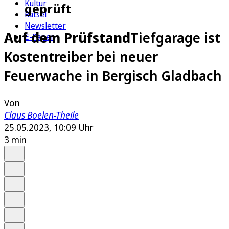
Kultur
geprüft
Rätsel
Newsletter
Auf dem Prüfstand
Tiefgarage ist
E-Paper
Kostentreiber bei neuer
Feuerwache in Bergisch Gladbach
Von
Claus Boelen-Theile
25.05.2023, 10:09 Uhr
3 min
Auf Google bevorzugen
Anhören
Schrift
Merken
Drucken
Teilen