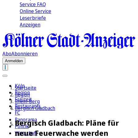
Service FAQ
Online Service
Leserbriefe
Anzeigen
Abo
Abonnieren
Anmelden
Köln
Startseite
Region
Region
Freizeit
Rhein-Berg
Restaurants
Bergisch Gladbach
FC
Panorama
Bergisch Gladbach: Pläne für
Politik
neue Feuerwache werden
Wirtschaft