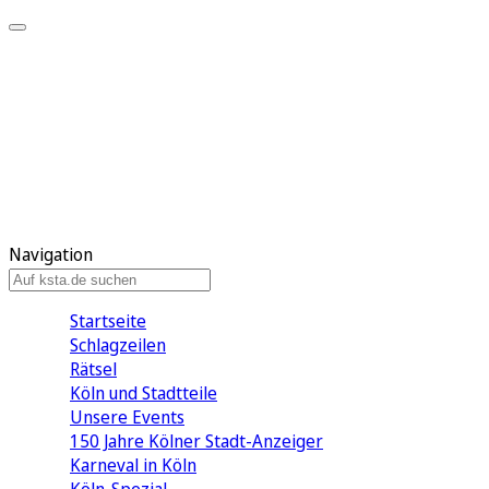
Mein KStA
Meine Artikel
Meine Region
Meine Newsletter
Mein KStA PLUS
Mein E-Paper
Navigation
Startseite
Schlagzeilen
Rätsel
Köln und Stadtteile
Unsere Events
150 Jahre Kölner Stadt-Anzeiger
Karneval in Köln