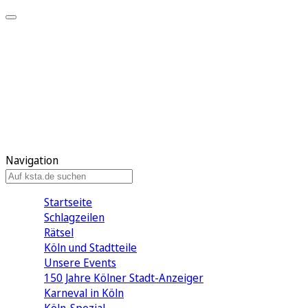
Mein KStA
Meine Artikel
Meine Region
Meine Newsletter
Mein KStA PLUS
Mein E-Paper
Navigation
Startseite
Schlagzeilen
Rätsel
Köln und Stadtteile
Unsere Events
150 Jahre Kölner Stadt-Anzeiger
Karneval in Köln