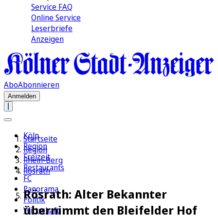
Service FAQ
Online Service
Leserbriefe
Anzeigen
Abo
Abonnieren
Anmelden
Köln
Startseite
Region
Region
Freizeit
Rhein-Berg
Restaurants
Rösrath
FC
Panorama
Rösrath: Alter Bekannter
Politik
übernimmt den Bleifelder Hof
Wirtschaft