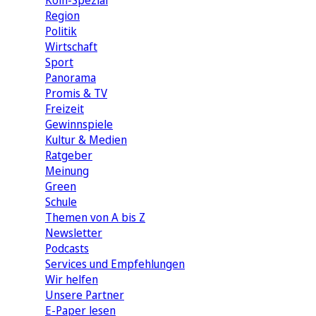
Köln-Spezial
Region
Politik
Wirtschaft
Sport
Panorama
Promis & TV
Freizeit
Gewinnspiele
Kultur & Medien
Ratgeber
Meinung
Green
Schule
Themen von A bis Z
Newsletter
Podcasts
Services und Empfehlungen
Wir helfen
Unsere Partner
E-Paper lesen