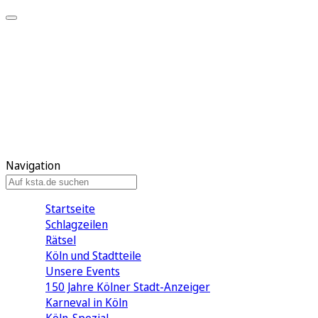
Mein KStA
Meine Artikel
Meine Region
Meine Newsletter
Mein KStA PLUS
Mein E-Paper
Navigation
Startseite
Schlagzeilen
Rätsel
Köln und Stadtteile
Unsere Events
150 Jahre Kölner Stadt-Anzeiger
Karneval in Köln