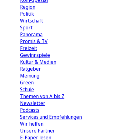
Köln-Spezial
Region
Politik
Wirtschaft
Sport
Panorama
Promis & TV
Freizeit
Gewinnspiele
Kultur & Medien
Ratgeber
Meinung
Green
Schule
Themen von A bis Z
Newsletter
Podcasts
Services und Empfehlungen
Wir helfen
Unsere Partner
E-Paper lesen