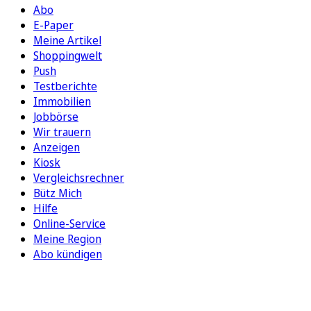
Abo
E-Paper
Meine Artikel
Shoppingwelt
Push
Testberichte
Immobilien
Jobbörse
Wir trauern
Anzeigen
Kiosk
Vergleichsrechner
Bütz Mich
Hilfe
Online-Service
Meine Region
Abo kündigen
FOLGEN SIE UNS
ENTDECKEN SIE UNSERE APP