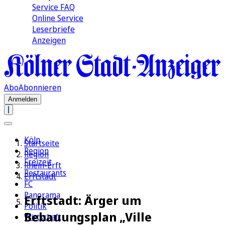
Service FAQ
Online Service
Leserbriefe
Anzeigen
Abo
Abonnieren
Anmelden
Köln
Startseite
Region
Region
Freizeit
Rhein-Erft
Restaurants
Erftstadt
FC
Panorama
Erftstadt: Ärger um
Politik
Bebauungsplan „Ville
Wirtschaft