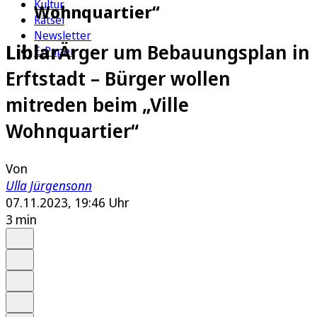
Kultur
Wohnquartier“
Rätsel
Newsletter
Liblar
Ärger um Bebauungsplan in
E-Paper
Erftstadt – Bürger wollen
mitreden beim „Ville
Wohnquartier“
Von
Ulla Jürgensonn
07.11.2023, 19:46 Uhr
3 min
Auf Google bevorzugen
Anhören
Schrift
Merken