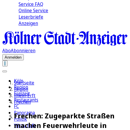
Service FAQ
Online Service
Leserbriefe
Anzeigen
Abo
Abonnieren
Anmelden
Köln
Startseite
Region
Region
Freizeit
Rhein-Erft
Restaurants
Frechen
FC
Panorama
Frechen: Zugeparkte Straßen
Politik
machen Feuerwehrleute in
Wirtschaft