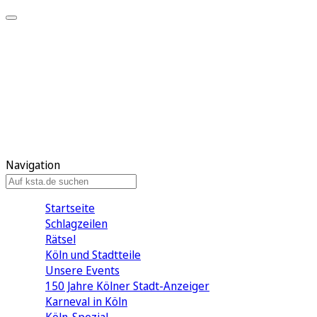
Mein KStA
Meine Artikel
Meine Region
Meine Newsletter
Mein KStA PLUS
Mein E-Paper
Navigation
Startseite
Schlagzeilen
Rätsel
Köln und Stadtteile
Unsere Events
150 Jahre Kölner Stadt-Anzeiger
Karneval in Köln