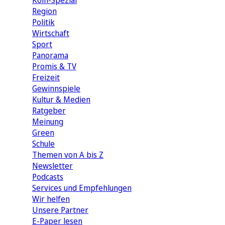
Köln-Spezial
Region
Politik
Wirtschaft
Sport
Panorama
Promis & TV
Freizeit
Gewinnspiele
Kultur & Medien
Ratgeber
Meinung
Green
Schule
Themen von A bis Z
Newsletter
Podcasts
Services und Empfehlungen
Wir helfen
Unsere Partner
E-Paper lesen