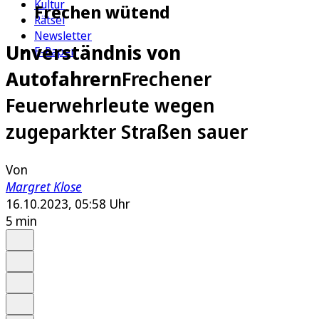
Kultur
Frechen wütend
Rätsel
Newsletter
Unverständnis von
E-Paper
Autofahrern
Frechener
Feuerwehrleute wegen
zugeparkter Straßen sauer
Von
Margret Klose
16.10.2023, 05:58 Uhr
5 min
Auf Google bevorzugen
Anhören
Schrift
Merken