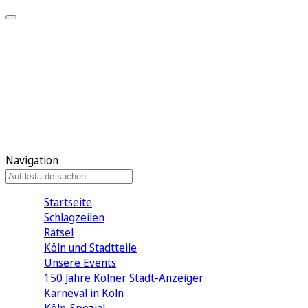
Mein KStA
Meine Artikel
Meine Region
Meine Newsletter
Mein KStA PLUS
Mein E-Paper
Navigation
Startseite
Schlagzeilen
Rätsel
Köln und Stadtteile
Unsere Events
150 Jahre Kölner Stadt-Anzeiger
Karneval in Köln