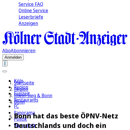
Service FAQ
Online Service
Leserbriefe
Anzeigen
Abo
Abonnieren
Anmelden
Köln
Startseite
Region
Region
Freizeit
Rhein-Sieg & Bonn
Restaurants
Bonn
FC
Panorama
Bonn hat das beste ÖPNV-Netz
Politik
Deutschlands und doch ein
Wirtschaft