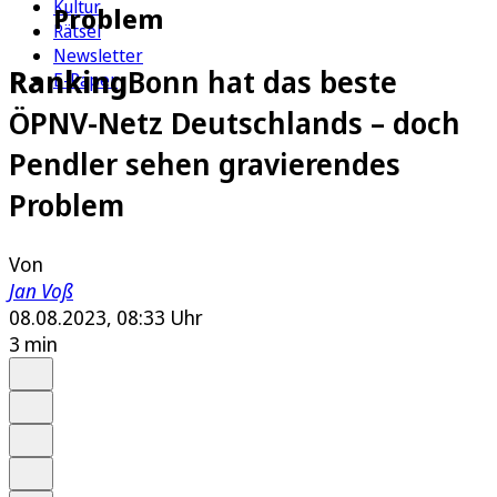
Kultur
Problem
Rätsel
Newsletter
Ranking
Bonn hat das beste
E-Paper
ÖPNV-Netz Deutschlands – doch
Pendler sehen gravierendes
Problem
Von
Jan Voß
08.08.2023, 08:33 Uhr
3 min
Auf Google bevorzugen
Anhören
Schrift
Merken