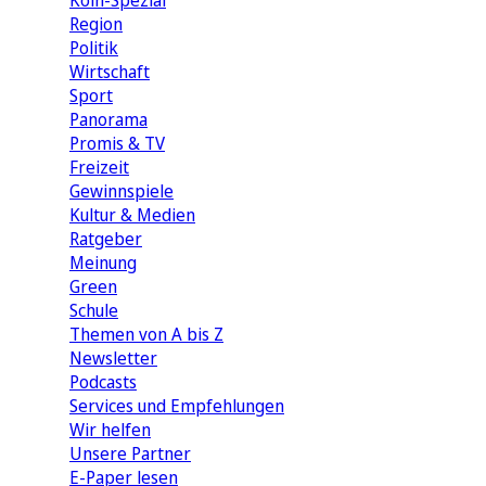
Köln-Spezial
Region
Politik
Wirtschaft
Sport
Panorama
Promis & TV
Freizeit
Gewinnspiele
Kultur & Medien
Ratgeber
Meinung
Green
Schule
Themen von A bis Z
Newsletter
Podcasts
Services und Empfehlungen
Wir helfen
Unsere Partner
E-Paper lesen