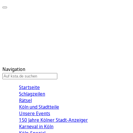
Mein KStA
Meine Artikel
Meine Region
Meine Newsletter
Mein KStA PLUS
Mein E-Paper
Navigation
Startseite
Schlagzeilen
Rätsel
Köln und Stadtteile
Unsere Events
150 Jahre Kölner Stadt-Anzeiger
Karneval in Köln