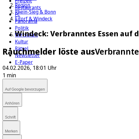
Freizeit
Region
Restaurants
Rhein-Sieg & Bonn
FC
Eitorf & Windeck
Panorama
Politik
Windeck: Verbranntes Essen auf 
Wirtschaft
Kultur
Rätsel
Rauchmelder löste aus
Verbrannte
Newsletter
E-Paper
04.02.2026, 18:01 Uhr
1 min
Auf Google bevorzugen
Anhören
Schrift
Merken