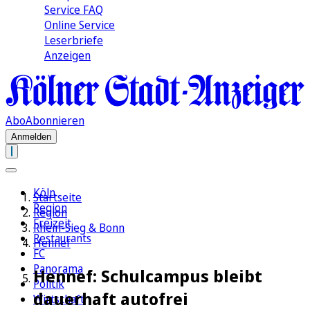
Service FAQ
Online Service
Leserbriefe
Anzeigen
Abo
Abonnieren
Anmelden
Köln
Startseite
Region
Region
Freizeit
Rhein-Sieg & Bonn
Restaurants
Hennef
FC
Panorama
Hennef: Schulcampus bleibt
Politik
dauerhaft autofrei
Wirtschaft