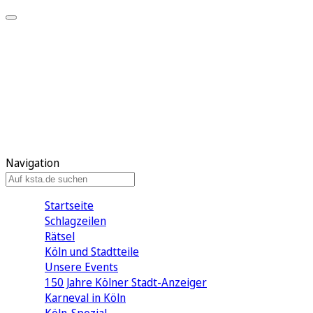
Mein KStA
Meine Artikel
Meine Region
Meine Newsletter
Mein KStA PLUS
Mein E-Paper
Navigation
Startseite
Schlagzeilen
Rätsel
Köln und Stadtteile
Unsere Events
150 Jahre Kölner Stadt-Anzeiger
Karneval in Köln