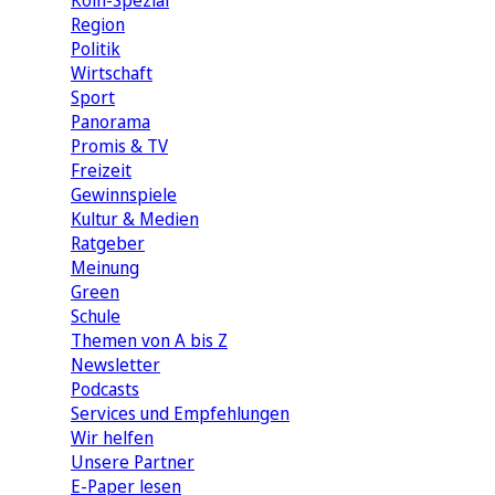
Köln-Spezial
Region
Politik
Wirtschaft
Sport
Panorama
Promis & TV
Freizeit
Gewinnspiele
Kultur & Medien
Ratgeber
Meinung
Green
Schule
Themen von A bis Z
Newsletter
Podcasts
Services und Empfehlungen
Wir helfen
Unsere Partner
E-Paper lesen