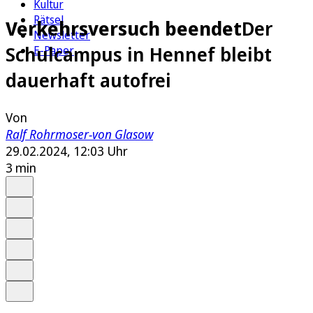
Kultur
Rätsel
Verkehrsversuch beendet
Der
Newsletter
Schulcampus in Hennef bleibt
E-Paper
dauerhaft autofrei
Von
Ralf Rohrmoser-von Glasow
29.02.2024, 12:03 Uhr
3 min
Auf Google bevorzugen
Anhören
Schrift
Merken
Drucken
Teilen