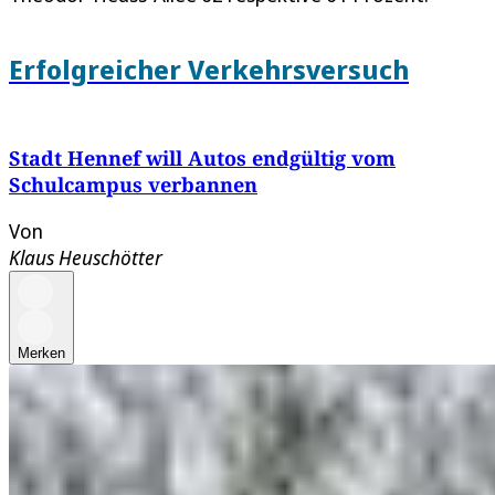
Erfolgreicher Verkehrsversuch
Stadt Hennef will Autos endgültig vom
Schulcampus verbannen
Von
Klaus Heuschötter
Merken