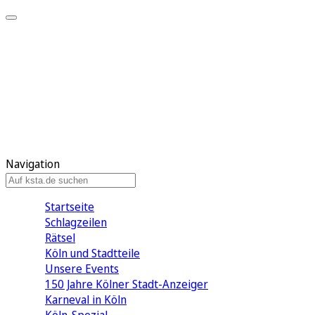
Mein KStA
Meine Artikel
Meine Region
Meine Newsletter
Mein KStA PLUS
Mein E-Paper
Navigation
Startseite
Schlagzeilen
Rätsel
Köln und Stadtteile
Unsere Events
150 Jahre Kölner Stadt-Anzeiger
Karneval in Köln