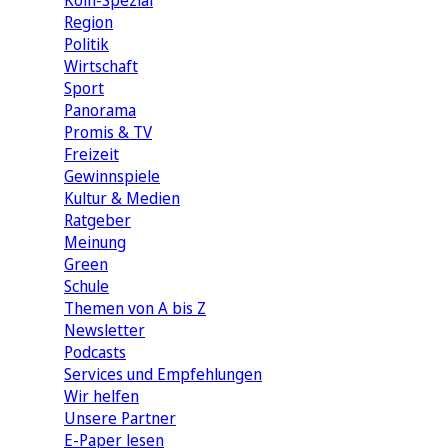
Köln-Spezial
Region
Politik
Wirtschaft
Sport
Panorama
Promis & TV
Freizeit
Gewinnspiele
Kultur & Medien
Ratgeber
Meinung
Green
Schule
Themen von A bis Z
Newsletter
Podcasts
Services und Empfehlungen
Wir helfen
Unsere Partner
E-Paper lesen