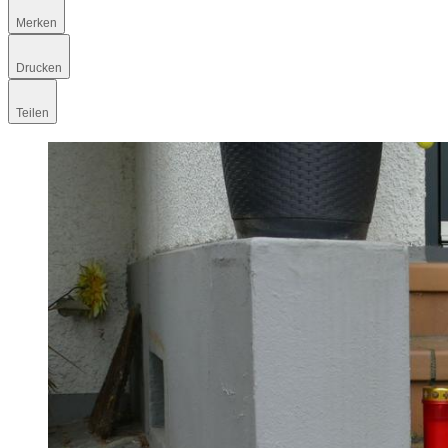
Merken
Drucken
Teilen