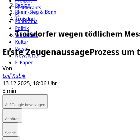
Freizeit
Region
Restaurants
Rhein-Sieg & Bonn
FC
Troisdorf
Panorama
Politik
Troisdorfer wegen tödlichem Mess
Wirtschaft
Kultur
Rätsel
Erste Zeugenaussage
Prozess um t
Newsletter
E-Paper
Von
Leif Kubik
13.12.2025, 18:06 Uhr
3 min
Auf Google bevorzugen
Anhören
Schrift