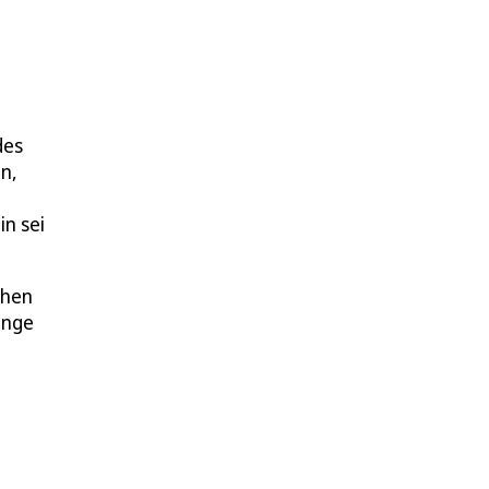
des
n,
n sei
chen
inge