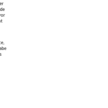
er
ode
vor
ht
te,
habe
s