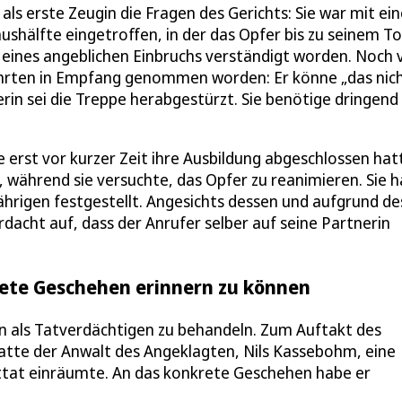
ls erste Zeugin die Fragen des Gerichts: Sie war mit ein
shälfte eingetroffen, in der das Opfer bis zu seinem T
 eines angeblichen Einbruchs verständigt worden. Noch 
ährten in Empfang genommen worden: Er könne „das nic
rin sei die Treppe herabgestürzt. Sie benötige dringend
e erst vor kurzer Zeit ihre Ausbildung abgeschlossen hat
, während sie versuchte, das Opfer zu reanimieren. Sie 
ährigen festgestellt. Angesichts dessen und aufgrund de
rdacht auf, dass der Anrufer selber auf seine Partnerin
krete Geschehen erinnern zu können
en als Tatverdächtigen zu behandeln. Zum Auftakt des
tte der Anwalt des Angeklagten, Nils Kassebohm, eine
uttat einräumte. An das konkrete Geschehen habe er