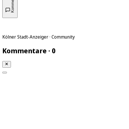
Kommentare
Kölner Stadt-Anzeiger · Community
Kommentare · 0
Mein KStA
Meine Artikel
Meine Region
Meine Newsletter
Mein KStA PLUS
Mein E-Paper