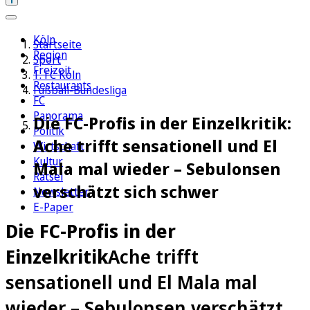
Köln
Startseite
Region
Sport
Freizeit
1. FC Köln
Restaurants
Fußball-Bundesliga
FC
Panorama
Die FC-Profis in der Einzelkritik:
Politik
Ache trifft sensationell und El
Wirtschaft
Kultur
Mala mal wieder – Sebulonsen
Rätsel
verschätzt sich schwer
Newsletter
E-Paper
Die FC-Profis in der
Einzelkritik
Ache trifft
sensationell und El Mala mal
wieder – Sebulonsen verschätzt