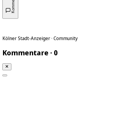
Kommentare
Kölner Stadt-Anzeiger · Community
Kommentare · 0
Mein KStA
Meine Artikel
Meine Region
Meine Newsletter
Mein KStA PLUS
Mein E-Paper