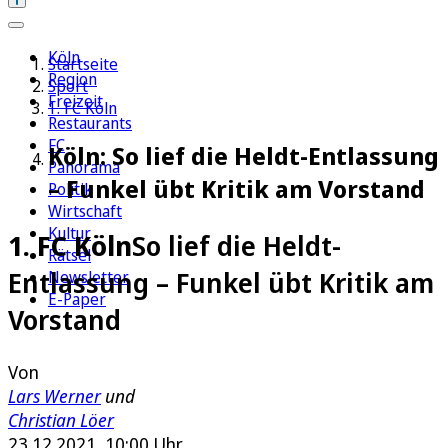
Köln
Startseite
Region
Sport
Freizeit
1. FC Köln
Restaurants
FC
Köln: So lief die Heldt-Entlassung
Panorama
– Funkel übt Kritik am Vorstand
Politik
Wirtschaft
Kultur
1. FC Köln
So lief die Heldt-
Rätsel
Entlassung – Funkel übt Kritik am
Newsletter
E-Paper
Vorstand
Von
Lars Werner
und
Christian Löer
23.12.2021, 10:00 Uhr