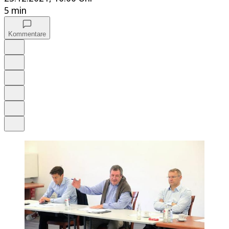
5 min
Kommentare
Auf Google bevorzugen
Anhören
Schrift
Merken
Drucken
Teilen