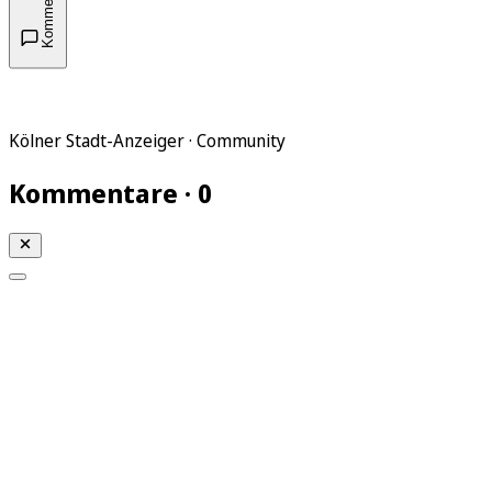
Kommentare
Kölner Stadt-Anzeiger · Community
Kommentare · 0
Mein KStA
Meine Artikel
Meine Region
Meine Newsletter
Mein KStA PLUS
Mein E-Paper