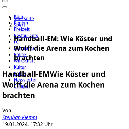
Köln
Startseite
Region
Sport
Freizeit
Restaurants
Handball-EM: Wie Köster und
FC
Wolff die Arena zum Kochen
Panorama
Politik
brachten
Wirtschaft
Kultur
Handball-EM
Wie Köster und
Rätsel
Newsletter
Wolff die Arena zum Kochen
E-Paper
brachten
Von
Stephan Klemm
19.01.2024, 17:32 Uhr