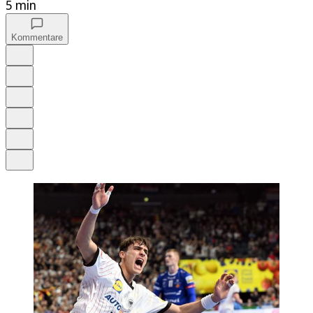
5 min
Kommentare
Auf Google bevorzugen
Anhören
Schrift
Merken
Drucken
Teilen