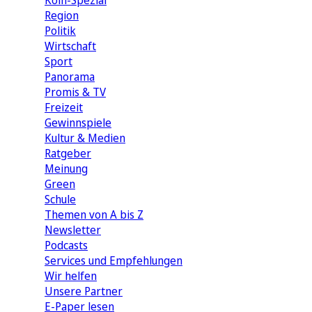
Köln-Spezial
Region
Politik
Wirtschaft
Sport
Panorama
Promis & TV
Freizeit
Gewinnspiele
Kultur & Medien
Ratgeber
Meinung
Green
Schule
Themen von A bis Z
Newsletter
Podcasts
Services und Empfehlungen
Wir helfen
Unsere Partner
E-Paper lesen