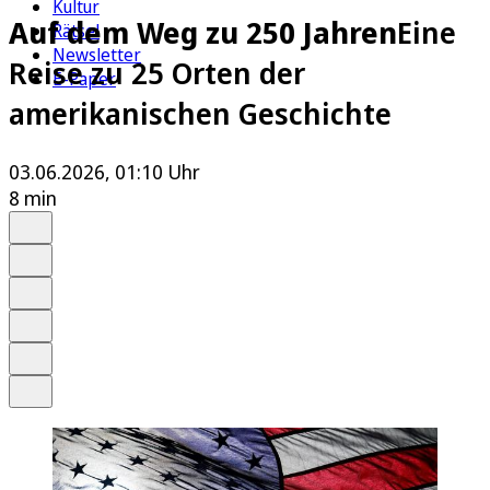
Kultur
Auf dem Weg zu 250 Jahren
Eine
Rätsel
Newsletter
Reise zu 25 Orten der
E-Paper
amerikanischen Geschichte
03.06.2026, 01:10 Uhr
8 min
Auf Google bevorzugen
Anhören
Schrift
Merken
Drucken
Teilen