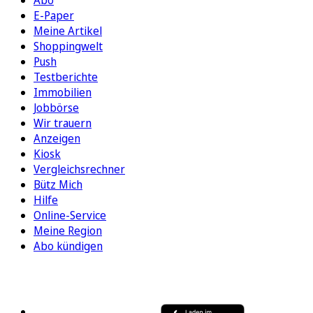
E-Paper
Meine Artikel
Shoppingwelt
Push
Testberichte
Immobilien
Jobbörse
Wir trauern
Anzeigen
Kiosk
Vergleichsrechner
Bütz Mich
Hilfe
Online-Service
Meine Region
Abo kündigen
FOLGEN SIE UNS
ENTDECKEN SIE UNSERE APP