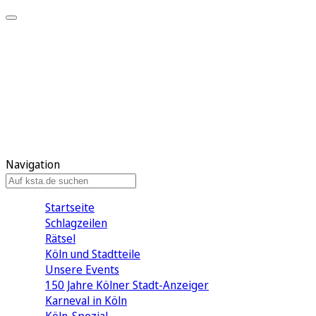
Mein KStA
Meine Artikel
Meine Region
Meine Newsletter
Mein KStA PLUS
Mein E-Paper
Navigation
Startseite
Schlagzeilen
Rätsel
Köln und Stadtteile
Unsere Events
150 Jahre Kölner Stadt-Anzeiger
Karneval in Köln