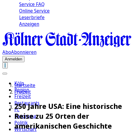
Service FAQ
Online Service
Leserbriefe
Anzeigen
Abo
Abonnieren
Anmelden
Köln
Startseite
Region
Freizeit
Freizeit
Restaurants
250 Jahre USA: Eine historische
FC
Reise zu 25 Orten der
Panorama
Politik
amerikanischen Geschichte
Wirtschaft