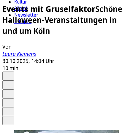
Kultur
Events mit Gruselfaktor
Schöne
Rätsel
Newsletter
Halloween-Veranstaltungen in
E-Paper
und um Köln
Von
Laura Klemens
30.10.2025, 14:04 Uhr
10 min
Auf Google bevorzugen
Anhören
Schrift
Merken
Drucken
Teilen