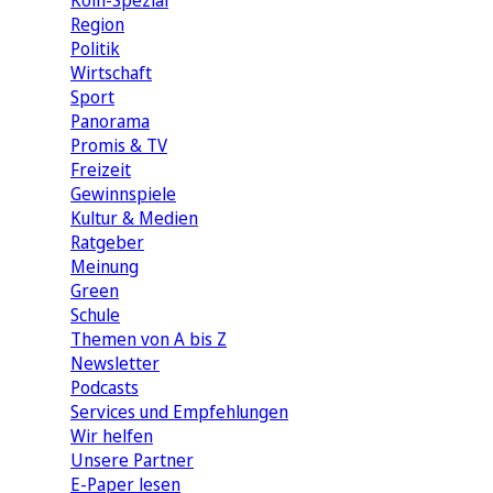
Köln-Spezial
Region
Politik
Wirtschaft
Sport
Panorama
Promis & TV
Freizeit
Gewinnspiele
Kultur & Medien
Ratgeber
Meinung
Green
Schule
Themen von A bis Z
Newsletter
Podcasts
Services und Empfehlungen
Wir helfen
Unsere Partner
E-Paper lesen