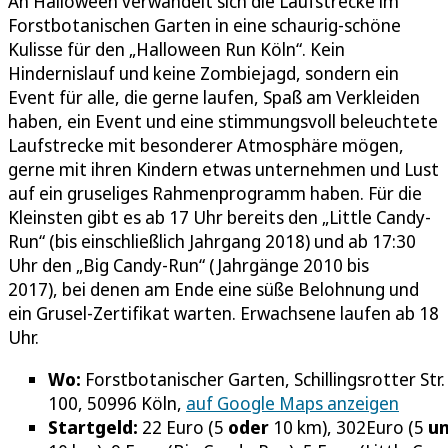
An Halloween verwandelt sich die Laufstrecke im
Forstbotanischen Garten in eine schaurig-schöne
Kulisse für den „Halloween Run Köln“. Kein
Hindernislauf und keine Zombiejagd, sondern ein
Event für alle, die gerne laufen, Spaß am Verkleiden
haben, ein Event und eine stimmungsvoll beleuchtete
Laufstrecke mit besonderer Atmosphäre mögen,
gerne mit ihren Kindern etwas unternehmen und Lust
auf ein gruseliges Rahmenprogramm haben. Für die
Kleinsten gibt es ab 17 Uhr bereits den „Little Candy-
Run“ (bis einschließlich Jahrgang 2018) und ab 17:30
Uhr den „Big Candy-Run“ (Jahrgänge 2010 bis
2017), bei denen am Ende eine süße Belohnung und
ein Grusel-Zertifikat warten. Erwachsene laufen ab 18
Uhr.
Wo:
Forstbotanischer Garten, Schillingsrotter Str.
100, 50996 Köln,
auf Google Maps anzeigen
Startgeld:
22 Euro (5
oder
10 km), 302Euro (5
u