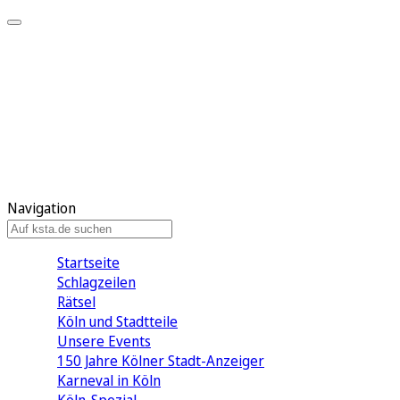
Mein KStA
Meine Artikel
Meine Region
Meine Newsletter
Mein KStA PLUS
Mein E-Paper
Navigation
Startseite
Schlagzeilen
Rätsel
Köln und Stadtteile
Unsere Events
150 Jahre Kölner Stadt-Anzeiger
Karneval in Köln