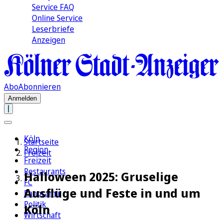
Service FAQ
Online Service
Leserbriefe
Anzeigen
Abo
Abonnieren
Anmelden
Köln
Startseite
Region
Freizeit
Freizeit
Restaurants
Halloween 2025: Gruselige
FC
Ausflüge und Feste in und um
Panorama
Politik
Köln
Wirtschaft