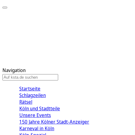
Mein KStA
Meine Artikel
Meine Region
Meine Newsletter
Mein KStA PLUS
Mein E-Paper
Navigation
Startseite
Schlagzeilen
Rätsel
Köln und Stadtteile
Unsere Events
150 Jahre Kölner Stadt-Anzeiger
Karneval in Köln