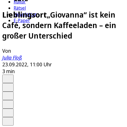
Kultur
Rätsel
Lieblingsort
„Giovanna“ ist kein
Newsletter
E-Paper
Café, sondern Kaffeeladen – ein
großer Unterschied
Von
Julia Floß
23.09.2022, 11:00 Uhr
3 min
Auf Google bevorzugen
Anhören
Schrift
Merken
Drucken
Teilen