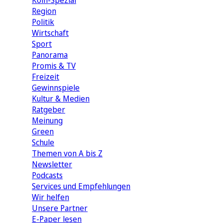
Köln-Spezial
Region
Politik
Wirtschaft
Sport
Panorama
Promis & TV
Freizeit
Gewinnspiele
Kultur & Medien
Ratgeber
Meinung
Green
Schule
Themen von A bis Z
Newsletter
Podcasts
Services und Empfehlungen
Wir helfen
Unsere Partner
E-Paper lesen