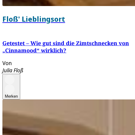
Floß' Lieblingsort
Getestet – Wie gut sind die Zimtschnecken von
„Cinnamood“ wirklich?
Von
Julia Floß
Merken