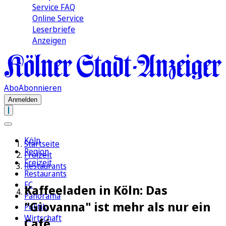
Service FAQ
Online Service
Leserbriefe
Anzeigen
Abo
Abonnieren
Anmelden
Köln
Startseite
Region
Freizeit
Freizeit
Restaurants
Restaurants
FC
Kaffeeladen in Köln: Das
Panorama
"Giovanna" ist mehr als nur ein
Politik
Wirtschaft
Café