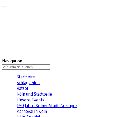
Mein KStA
Meine Artikel
Meine Region
Meine Newsletter
Mein KStA PLUS
Mein E-Paper
Navigation
Startseite
Schlagzeilen
Rätsel
Köln und Stadtteile
Unsere Events
150 Jahre Kölner Stadt-Anzeiger
Karneval in Köln