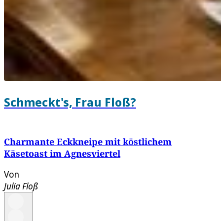
Schmeckt's, Frau Floß?
Charmante Eckkneipe mit köstlichem
Käsetoast im Agnesviertel
Von
Julia Floß