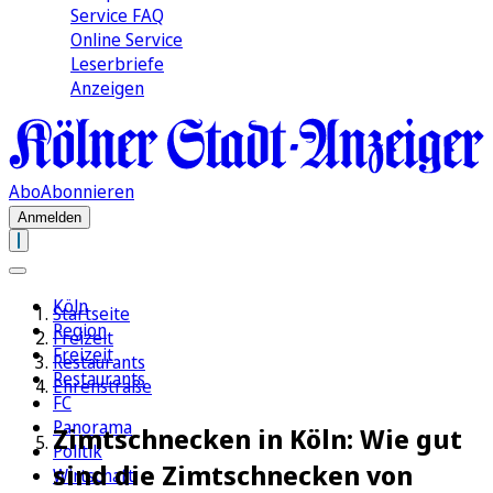
Service FAQ
Online Service
Leserbriefe
Anzeigen
Abo
Abonnieren
Anmelden
Köln
Startseite
Region
Freizeit
Freizeit
Restaurants
Restaurants
Ehrenstraße
FC
Panorama
Zimtschnecken in Köln: Wie gut
Politik
sind die Zimtschnecken von
Wirtschaft