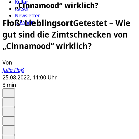
Kultur
„Cinnamood“ wirklich?
Rätsel
Newsletter
Floß' Lieblingsort
Getestet – Wie
E-Paper
gut sind die Zimtschnecken von
„Cinnamood“ wirklich?
Von
Julia Floß
25.08.2022, 11:00 Uhr
3 min
Auf Google bevorzugen
Anhören
Schrift
Merken
Drucken
Teilen