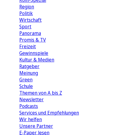
Köln-Spezial
Region
Politik
Wirtschaft
Sport
Panorama
Promis & TV
Freizeit
Gewinnspiele
Kultur & Medien
Ratgeber
Meinung
Green
Schule
Themen von A bis Z
Newsletter
Podcasts
Services und Empfehlungen
Wir helfen
Unsere Partner
E-Paper lesen