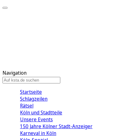
Mein KStA
Meine Artikel
Meine Region
Meine Newsletter
Mein KStA PLUS
Mein E-Paper
Navigation
Startseite
Schlagzeilen
Rätsel
Köln und Stadtteile
Unsere Events
150 Jahre Kölner Stadt-Anzeiger
Karneval in Köln