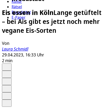
Kultur
Rätsel
Eis essen in Köln
Lange getüftelt
Newsletter
E-Paper
– bei Ais gibt es jetzt noch mehr
vegane Eis-Sorten
Von
Laura Schmidl
29.04.2023, 16:33 Uhr
2 min
Auf Google bevorzugen
Anhören
Schrift
Merken
Drucken
Teilen