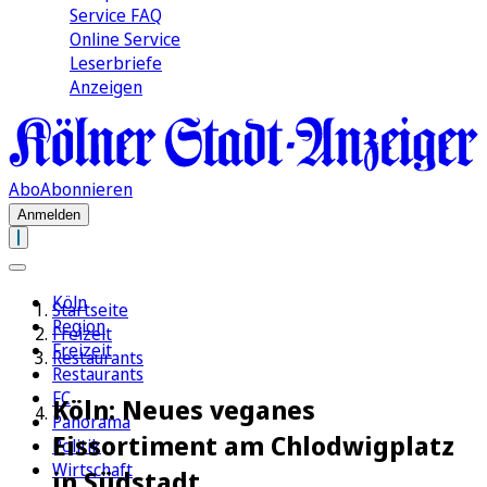
Service FAQ
Online Service
Leserbriefe
Anzeigen
Abo
Abonnieren
Anmelden
Köln
Startseite
Region
Freizeit
Freizeit
Restaurants
Restaurants
FC
Köln: Neues veganes
Panorama
Eissortiment am Chlodwigplatz
Politik
Wirtschaft
in Südstadt