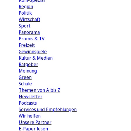
Köln-Spezial
Region
Politik
Wirtschaft
Sport
Panorama
Promis & TV
Freizeit
Gewinnspiele
Kultur & Medien
Ratgeber
Meinung
Green
Schule
Themen von A bis Z
Newsletter
Podcasts
Services und Empfehlungen
Wir helfen
Unsere Partner
E-Paper lesen