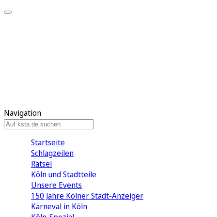
Mein KStA
Meine Artikel
Meine Region
Meine Newsletter
Mein KStA PLUS
Mein E-Paper
Navigation
Startseite
Schlagzeilen
Rätsel
Köln und Stadtteile
Unsere Events
150 Jahre Kölner Stadt-Anzeiger
Karneval in Köln