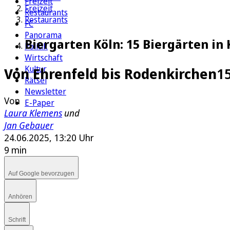
Freizeit
Freizeit
Restaurants
Restaurants
FC
Panorama
Biergarten Köln: 15 Biergärten in 
Politik
Wirtschaft
Kultur
Von Ehrenfeld bis Rodenkirchen
15
Rätsel
Newsletter
Von
E-Paper
Laura Klemens
und
Jan Gebauer
24.06.2025, 13:20 Uhr
9 min
Auf Google bevorzugen
Anhören
Schrift