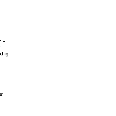
n
n –
r
chig
i
t.