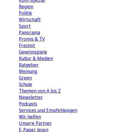
Köln-Spezial
Region
Politik
Wirtschaft
Sport
Panorama
Promis & TV
Freizeit
Gewinnspiele
Kultur & Medien
Ratgeber
Meinung
Green
Schule
Themen von A bis Z
Newsletter
Podcasts
Services und Empfehlungen
Wir helfen
Unsere Partner
E-Paper lesen