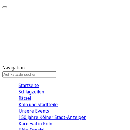
Mein KStA
Meine Artikel
Meine Region
Meine Newsletter
Mein KStA PLUS
Mein E-Paper
Navigation
Startseite
Schlagzeilen
Rätsel
Köln und Stadtteile
Unsere Events
150 Jahre Kölner Stadt-Anzeiger
Karneval in Köln