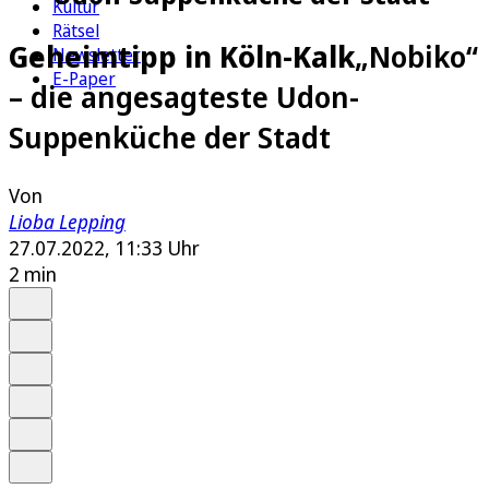
Kultur
Rätsel
Geheimtipp in Köln-Kalk
„Nobiko“
Newsletter
E-Paper
– die angesagteste Udon-
Suppenküche der Stadt
Von
Lioba Lepping
27.07.2022, 11:33 Uhr
2 min
Auf Google bevorzugen
Anhören
Schrift
Merken
Drucken
Teilen