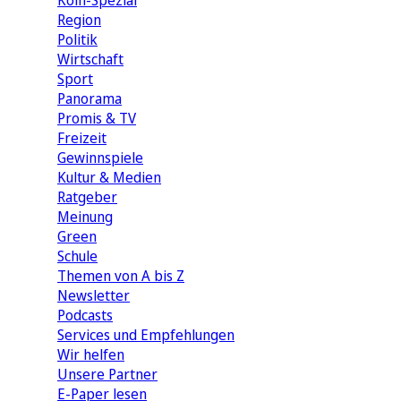
Köln-Spezial
Region
Politik
Wirtschaft
Sport
Panorama
Promis & TV
Freizeit
Gewinnspiele
Kultur & Medien
Ratgeber
Meinung
Green
Schule
Themen von A bis Z
Newsletter
Podcasts
Services und Empfehlungen
Wir helfen
Unsere Partner
E-Paper lesen