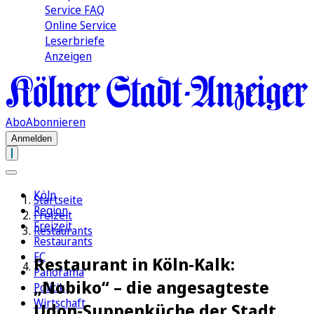
Service FAQ
Online Service
Leserbriefe
Anzeigen
Abo
Abonnieren
Anmelden
Köln
Startseite
Region
Freizeit
Freizeit
Restaurants
Restaurants
FC
Restaurant in Köln-Kalk:
Panorama
„Nobiko“ – die angesagteste
Politik
Wirtschaft
Udon-Suppenküche der Stadt