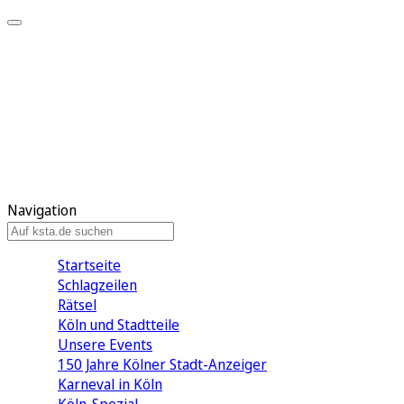
Mein KStA
Meine Artikel
Meine Region
Meine Newsletter
Mein KStA PLUS
Mein E-Paper
Navigation
Startseite
Schlagzeilen
Rätsel
Köln und Stadtteile
Unsere Events
150 Jahre Kölner Stadt-Anzeiger
Karneval in Köln