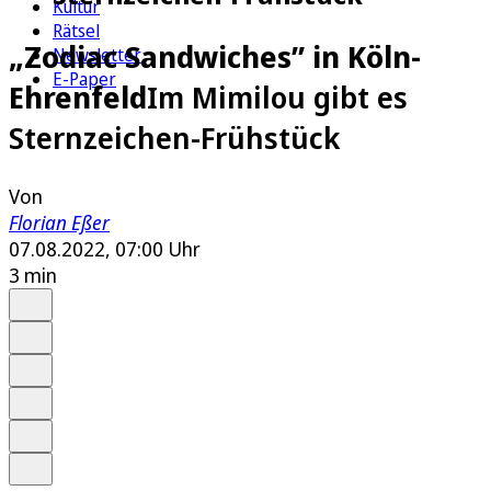
Kultur
Rätsel
„Zodiac Sandwiches” in Köln-
Newsletter
E-Paper
Ehrenfeld
Im Mimilou gibt es
Sternzeichen-Frühstück
Von
Florian Eßer
07.08.2022, 07:00 Uhr
3 min
Auf Google bevorzugen
Anhören
Schrift
Merken
Drucken
Teilen