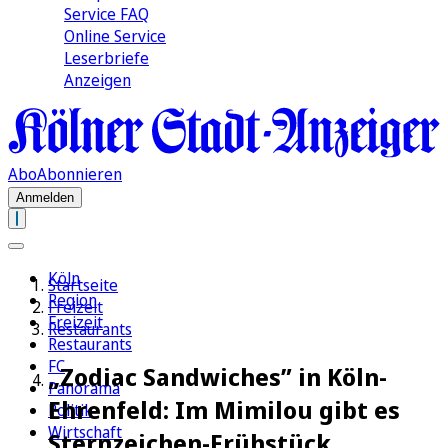
Service FAQ
Online Service
Leserbriefe
Anzeigen
Abo
Abonnieren
Anmelden
Köln
Startseite
Region
Freizeit
Freizeit
Restaurants
Restaurants
FC
„Zodiac Sandwiches” in Köln-
Panorama
Ehrenfeld: Im Mimilou gibt es
Politik
Wirtschaft
Sternzeichen-Frühstück