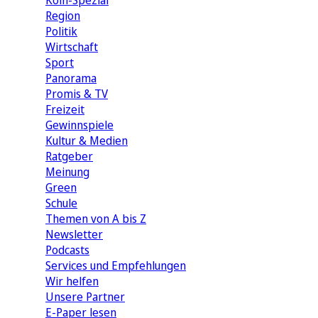
Köln-Spezial
Region
Politik
Wirtschaft
Sport
Panorama
Promis & TV
Freizeit
Gewinnspiele
Kultur & Medien
Ratgeber
Meinung
Green
Schule
Themen von A bis Z
Newsletter
Podcasts
Services und Empfehlungen
Wir helfen
Unsere Partner
E-Paper lesen