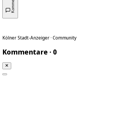
Kommentare
Kölner Stadt-Anzeiger · Community
Kommentare · 0
Mein KStA
Meine Artikel
Meine Region
Meine Newsletter
Mein KStA PLUS
Mein E-Paper