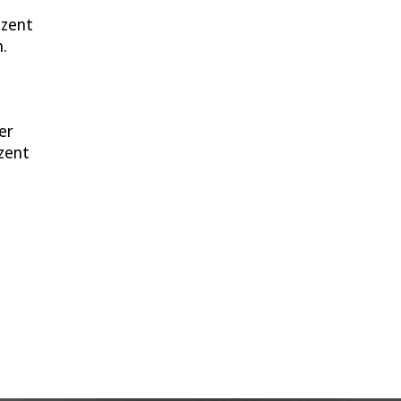
ozent
.
er
zent