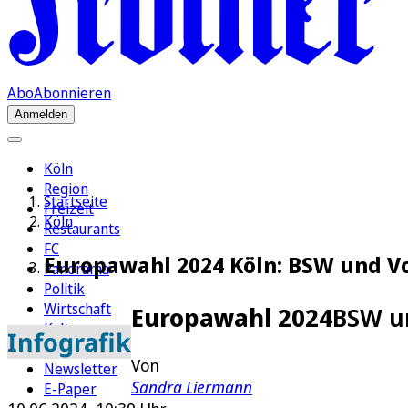
Abo
Abonnieren
Anmelden
Köln
Region
Startseite
Freizeit
Köln
Restaurants
FC
Europawahl 2024 Köln: BSW und Vo
Panorama
Politik
Wirtschaft
Europawahl 2024
BSW un
Kultur
Infografik
Rätsel
Von
Newsletter
Sandra Liermann
E-Paper