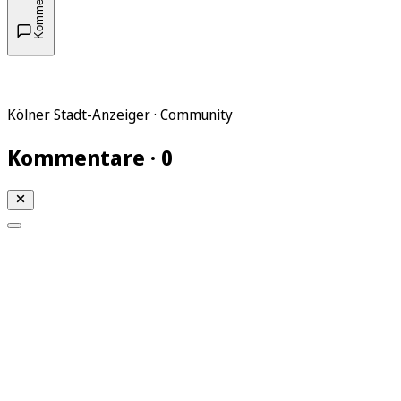
Kommentare
Kölner Stadt-Anzeiger · Community
Kommentare · 0
Mein KStA
Meine Artikel
Meine Region
Meine Newsletter
Mein KStA PLUS
Mein E-Paper