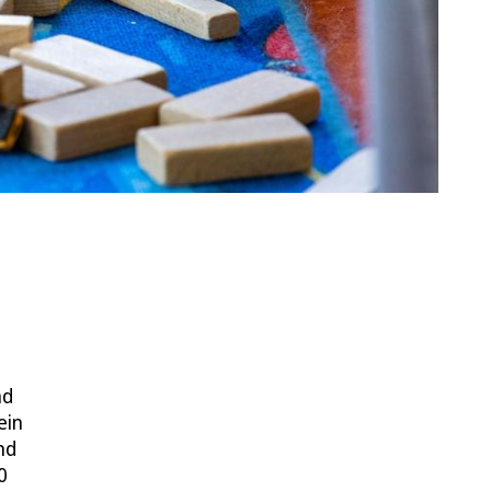
nd
ein
nd
0