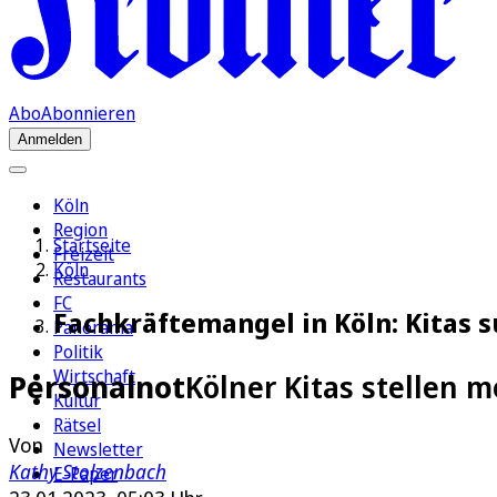
Abo
Abonnieren
Anmelden
Köln
Region
Startseite
Freizeit
Köln
Restaurants
FC
Fachkräftemangel in Köln: Kitas 
Panorama
Politik
Wirtschaft
Personalnot
Kölner Kitas stellen m
Kultur
Rätsel
Von
Newsletter
Kathy Stolzenbach
E-Paper