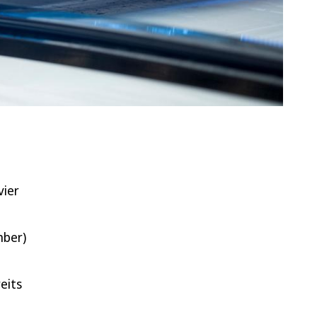
vier
mber)
eits