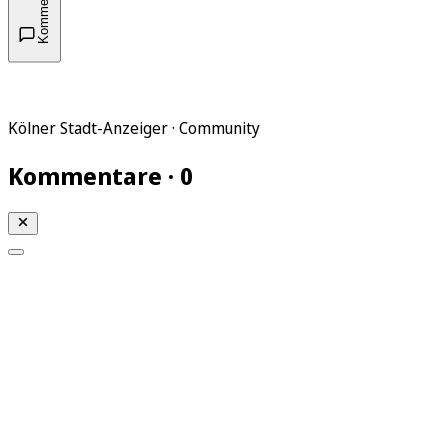
Kommentare
Kölner Stadt-Anzeiger · Community
Kommentare · 0
Mein KStA
Meine Artikel
Meine Region
Meine Newsletter
Mein KStA PLUS
Mein E-Paper