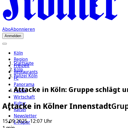
Abo
Abonnieren
Anmelden
Köln
Region
Startseite
Freizeit
Köln
Restaurants
Polizei Köln
FC
Panorama
Attacke in Köln: Gruppe schlägt un
Politik
Wirtschaft
Kultur
Attacke in Kölner Innenstadt
Grup
Rätsel
Newsletter
15.09.2025, 12:07 Uhr
E-Paper
1 min