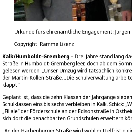
Urkunde fürs ehrenamtliche Engagement: Jürgen T
Copyright: Ramme Lizenz
Kalk/Humboldt-Gremberg
– Drei Jahre stand lang 
Straße in Humboldt-Gremberg leer, doch ab dem Somme
gelesen werden. „Unser Umzug wird tatsächlich konkret
der Martin-Köllen-Straße. „Die Schulverwaltung arbeit
klappt.“
Geplant ist, dass die zehn Klassen der Jahrgänge sie
Schulklassen eins bis sechs verbleiben in Kalk. Schick: „
„Filiale“ der Förderschule an der Edisonstraße in Ost
sich dort die benachbarten Grundschulen erweitern kö
„An der Hachenburger Straße wird wohl mittelfristig 