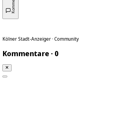
Kommentare
Kölner Stadt-Anzeiger · Community
Kommentare · 0
Mein KStA
Meine Artikel
Meine Region
Meine Newsletter
Mein KStA PLUS
Mein E-Paper