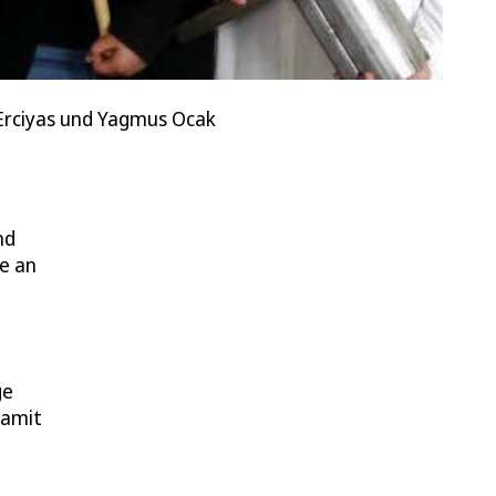
 Erciyas und Yagmus Ocak
nd
le an
ge
damit