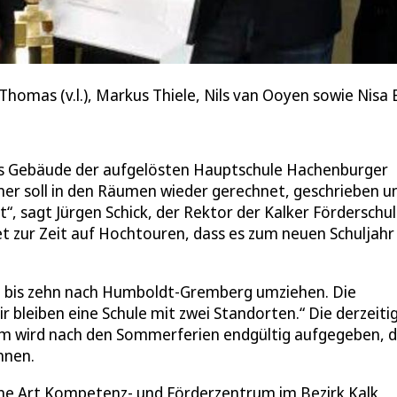
homas (v.l.), Markus Thiele, Nils van Ooyen sowie Nisa
das Gebäude der aufgelösten Hauptschule Hachenburger
r soll in den Räumen wieder gerechnet, geschrieben u
“, sagt Jürgen Schick, der Rektor der Kalker Förderschu
et zur Zeit auf Hochtouren, dass es zum neuen Schuljahr
ben bis zehn nach Humboldt-Gremberg umziehen. Die
Wir bleiben eine Schule mit zwei Standorten.“ Die derzeiti
heim wird nach den Sommerferien endgültig aufgegeben, 
nnen.
eine Art Kompetenz- und Förderzentrum im Bezirk Kalk