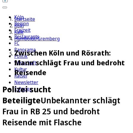
Köln
Startseite
Region
Köln
Freizeit
Kalk
Restaurants
Humboldt/Gremberg
FC
Panorama
Zwischen Köln und Rösrath:
Politik
Mann schlägt Frau und bedroht
Wirtschaft
Kultur
Reisende
Rätsel
Newsletter
Polizei sucht
E-Paper
Beteiligte
Unbekannter schlägt
Frau in RB 25 und bedroht
Reisende mit Flasche