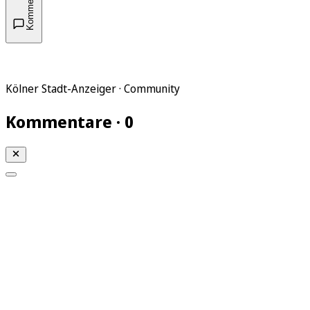
Kommentare
Kölner Stadt-Anzeiger · Community
Kommentare · 0
Mein KStA
Meine Artikel
Meine Region
Meine Newsletter
Mein KStA PLUS
Mein E-Paper