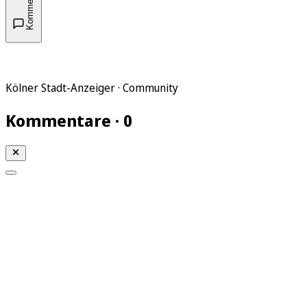
Kommentare
Kölner Stadt-Anzeiger · Community
Kommentare · 0
Mein KStA
Meine Artikel
Meine Region
Meine Newsletter
Mein KStA PLUS
Mein E-Paper