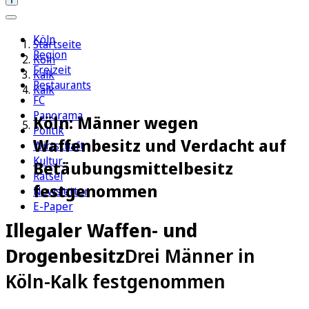
Köln
Startseite
Region
Köln
Freizeit
Kalk
Restaurants
Kalk
FC
Panorama
Köln: Männer wegen
Politik
Waffenbesitz und Verdacht auf
Wirtschaft
Kultur
Betäubungsmittelbesitz
Rätsel
festgenommen
Newsletter
E-Paper
Illegaler Waffen- und
Drogenbesitz
Drei Männer in
Köln-Kalk festgenommen