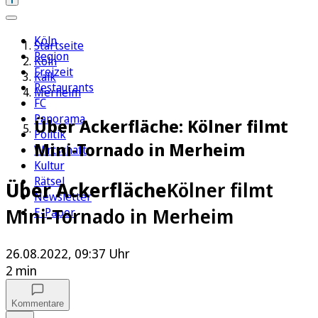
Köln
Startseite
Region
Köln
Freizeit
Kalk
Restaurants
Merheim
FC
Panorama
Über Ackerfläche: Kölner filmt
Politik
Mini-Tornado in Merheim
Wirtschaft
Kultur
Rätsel
Über Ackerfläche
Kölner filmt
Newsletter
Mini-Tornado in Merheim
E-Paper
26.08.2022, 09:37 Uhr
2 min
Kommentare
Auf Google bevorzugen