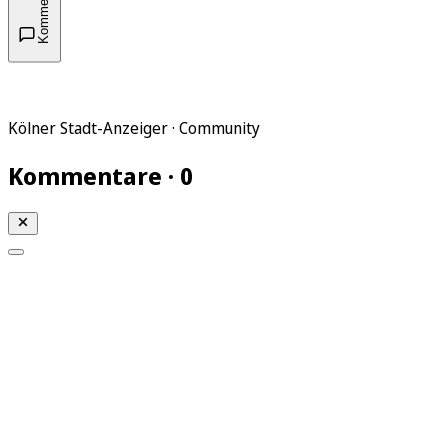
Kommentare
Kölner Stadt-Anzeiger · Community
Kommentare · 0
Mein KStA
Meine Artikel
Meine Region
Meine Newsletter
Mein KStA PLUS
Mein E-Paper