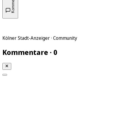
Kommentare
Kölner Stadt-Anzeiger · Community
Kommentare · 0
Mein KStA
Meine Artikel
Meine Region
Meine Newsletter
Mein KStA PLUS
Mein E-Paper