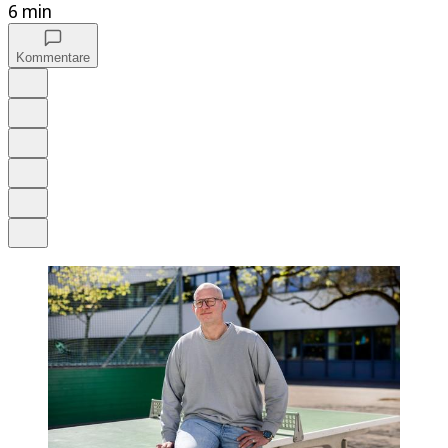
6 min
Kommentare
Auf Google bevorzugen
Anhören
Schrift
Merken
Drucken
Teilen