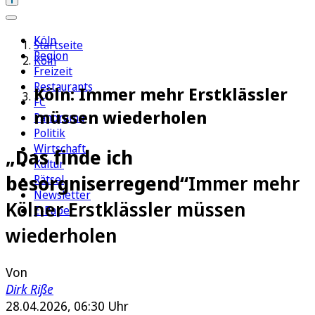
Köln
Startseite
Region
Köln
Freizeit
Restaurants
Köln: Immer mehr Erstklässler
FC
müssen wiederholen
Panorama
Politik
Wirtschaft
„Das finde ich
Kultur
besorgniserregend“
Immer mehr
Rätsel
Newsletter
Kölner Erstklässler müssen
E-Paper
wiederholen
Von
Dirk Riße
28.04.2026, 06:30 Uhr