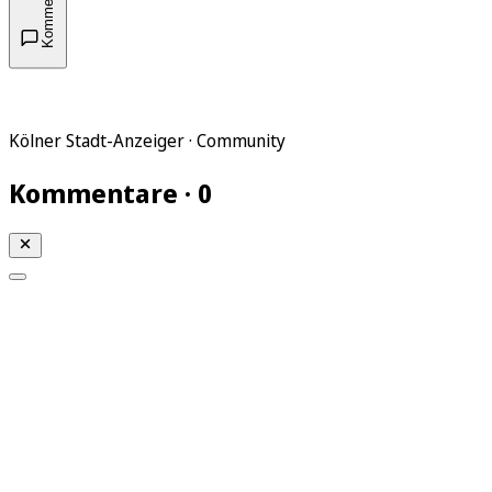
Kommentare
Kölner Stadt-Anzeiger · Community
Kommentare · 0
Mein KStA
Meine Artikel
Meine Region
Meine Newsletter
Mein KStA PLUS
Mein E-Paper