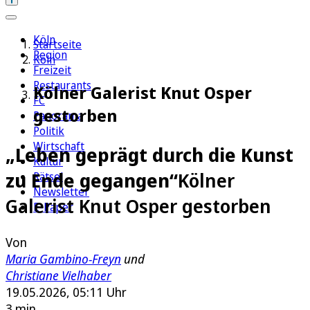
Köln
Startseite
Region
Köln
Freizeit
Restaurants
Kölner Galerist Knut Osper
FC
gestorben
Panorama
Politik
Wirtschaft
„Leben geprägt durch die Kunst
Kultur
zu Ende gegangen“
Kölner
Rätsel
Newsletter
Galerist Knut Osper gestorben
E-Paper
Von
Maria Gambino-Freyn
und
Christiane Vielhaber
19.05.2026, 05:11 Uhr
3 min