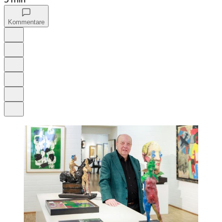
Kommentare
Auf Google bevorzugen
Anhören
Schrift
Merken
Drucken
Teilen