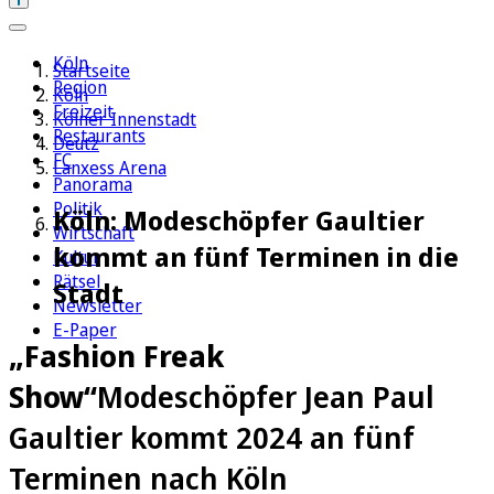
Köln
Startseite
Region
Köln
Freizeit
Kölner Innenstadt
Restaurants
Deutz
FC
Lanxess Arena
Panorama
Politik
Köln: Modeschöpfer Gaultier
Wirtschaft
kommt an fünf Terminen in die
Kultur
Rätsel
Stadt
Newsletter
E-Paper
„Fashion Freak
Show“
Modeschöpfer Jean Paul
Gaultier kommt 2024 an fünf
Terminen nach Köln