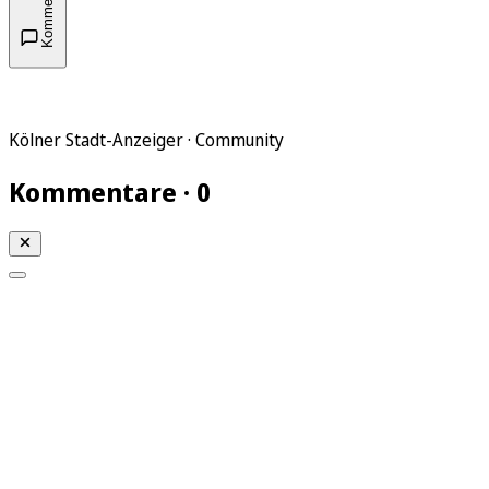
Kommentare
Kölner Stadt-Anzeiger · Community
Kommentare · 0
Mein KStA
Meine Artikel
Meine Region
Meine Newsletter
Mein KStA PLUS
Mein E-Paper