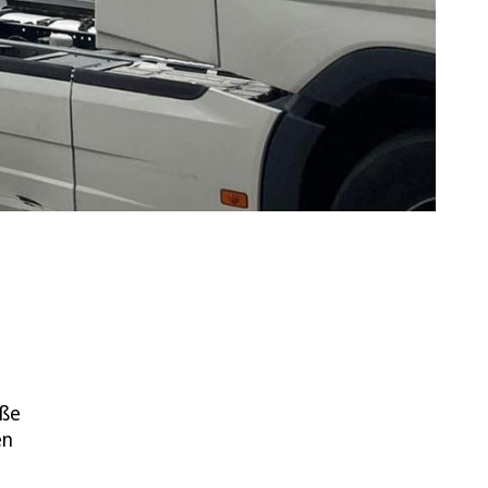
aße
en