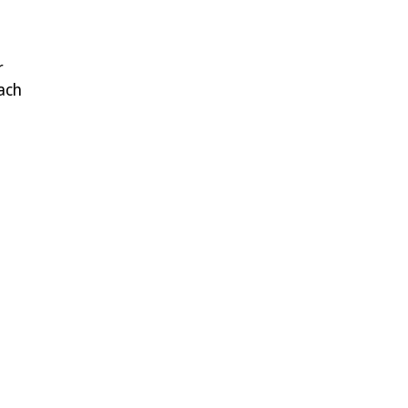
r
ach