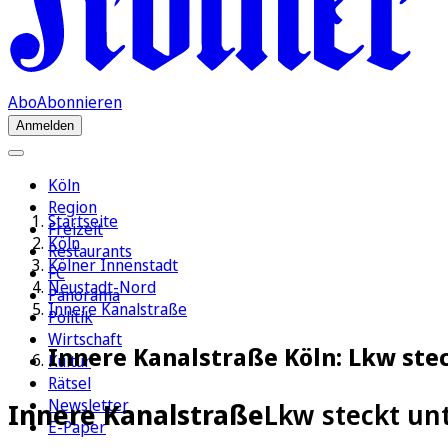
Abo
Abonnieren
Anmelden
Köln
Region
Startseite
Freizeit
Köln
Restaurants
Kölner Innenstadt
FC
Neustadt-Nord
Panorama
Innere Kanalstraße
Politik
Wirtschaft
Innere Kanalstraße Köln: Lkw ste
Kultur
Rätsel
Newsletter
Innere Kanalstraße
Lkw steckt unt
E-Paper