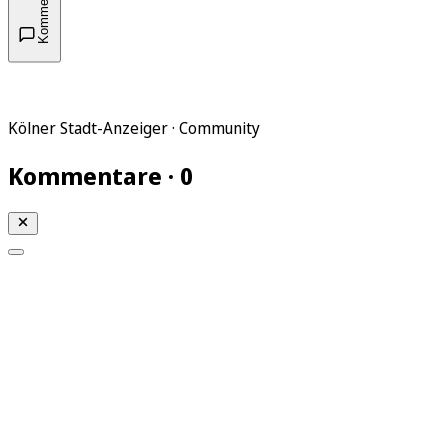
Kommentare
Kölner Stadt-Anzeiger · Community
Kommentare · 0
Mein KStA
Meine Artikel
Meine Region
Meine Newsletter
Mein KStA PLUS
Mein E-Paper