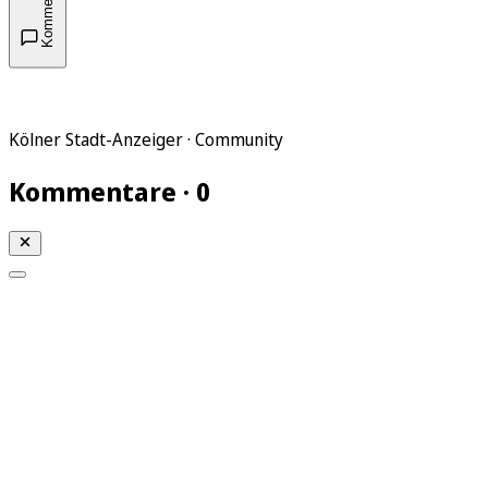
Kommentare
Kölner Stadt-Anzeiger · Community
Kommentare · 0
Mein KStA
Meine Artikel
Meine Region
Meine Newsletter
Mein KStA PLUS
Mein E-Paper