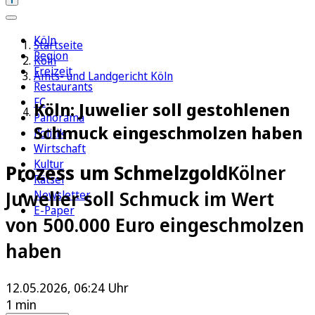
Köln
Startseite
Region
Köln
Freizeit
Amts- und Landgericht Köln
Restaurants
FC
Köln: Juwelier soll gestohlenen
Panorama
Schmuck eingeschmolzen haben
Politik
Wirtschaft
Kultur
Prozess um Schmelzgold
Kölner
Rätsel
Juwelier soll Schmuck im Wert
Newsletter
E-Paper
von 500.000 Euro eingeschmolzen
haben
12.05.2026, 06:24 Uhr
1 min