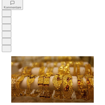
Kommentare
Auf Google bevorzugen
Anhören
Schrift
Merken
Drucken
Teilen