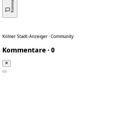
Kommentare
Kölner Stadt-Anzeiger · Community
Kommentare · 0
Mein KStA
Meine Artikel
Meine Region
Meine Newsletter
Mein KStA PLUS
Mein E-Paper