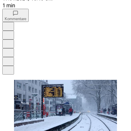
1 min
Kommentare
Auf Google bevorzugen
Anhören
Schrift
Merken
Drucken
Teilen