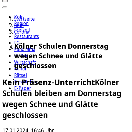
Köln
Startseite
Region
Köln
Freizeit
Corona
Restaurants
FC
Kölner Schulen Donnerstag
Panorama
wegen Schnee und Glätte
Politik
Wirtschaft
geschlossen
Kultur
Rätsel
Kein Präsenz-Unterricht
Kölner
Newsletter
E-Paper
Schulen bleiben am Donnerstag
wegen Schnee und Glätte
geschlossen
17.01.2024, 16:46 Uhr