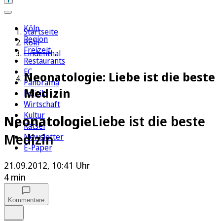
Köln
Startseite
Region
Köln
Freizeit
Lindenthal
Restaurants
FC
Neonatologie: Liebe ist die beste
Panorama
Medizin
Politik
Wirtschaft
Kultur
Neonatologie
Liebe ist die beste
Rätsel
Medizin
Newsletter
E-Paper
21.09.2012, 10:41 Uhr
4 min
Kommentare
Auf Google bevorzugen