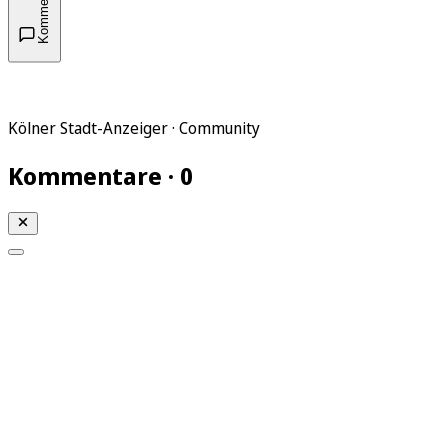
Kommentare
Kölner Stadt-Anzeiger · Community
Kommentare · 0
Mein KStA
Meine Artikel
Meine Region
Meine Newsletter
Mein KStA PLUS
Mein E-Paper