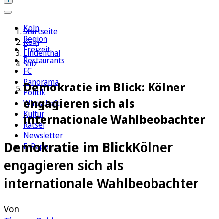
Köln
Startseite
Region
Köln
Freizeit
Lindenthal
Restaurants
Sülz
FC
Panorama
Demokratie im Blick: Kölner
Politik
engagieren sich als
Wirtschaft
Kultur
internationale Wahlbeobachter
Rätsel
Newsletter
Demokratie im Blick
Kölner
E-Paper
engagieren sich als
internationale Wahlbeobachter
Von