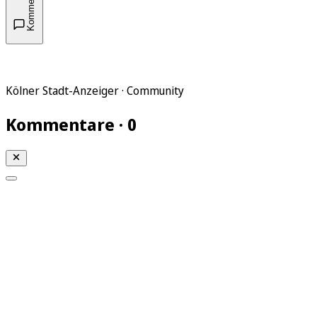
Kommentare
Kölner Stadt-Anzeiger · Community
Kommentare · 0
Mein KStA
Meine Artikel
Meine Region
Meine Newsletter
Mein KStA PLUS
Mein E-Paper