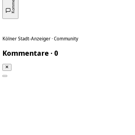
Kommentare
Kölner Stadt-Anzeiger · Community
Kommentare · 0
Mein KStA
Meine Artikel
Meine Region
Meine Newsletter
Mein KStA PLUS
Mein E-Paper