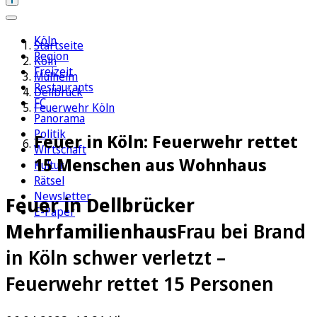
Köln
Startseite
Region
Köln
Freizeit
Mülheim
Restaurants
Dellbrück
FC
Feuerwehr Köln
Panorama
Politik
Feuer in Köln: Feuerwehr rettet
Wirtschaft
15 Menschen aus Wohnhaus
Kultur
Rätsel
Newsletter
Feuer in Dellbrücker
E-Paper
Mehrfamilienhaus
Frau bei Brand
in Köln schwer verletzt –
Feuerwehr rettet 15 Personen