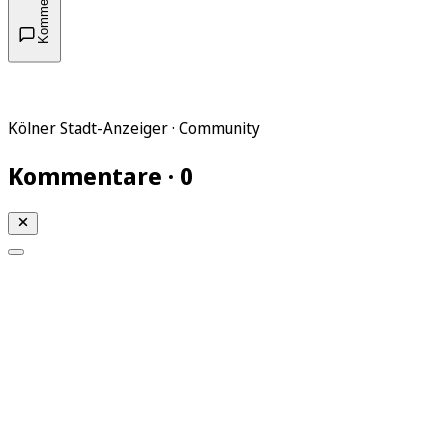
Kommentare
Kölner Stadt-Anzeiger · Community
Kommentare · 0
Mein KStA
Meine Artikel
Meine Region
Meine Newsletter
Mein KStA PLUS
Mein E-Paper