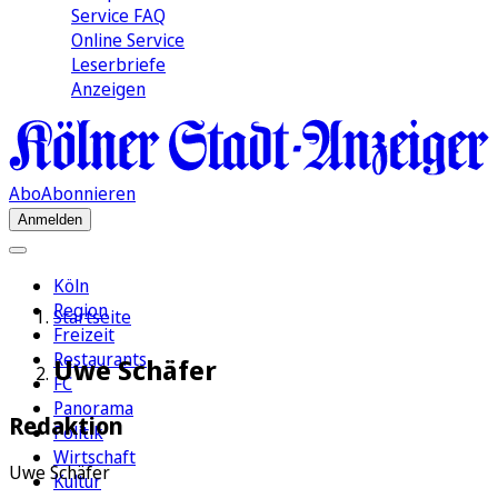
Service FAQ
Online Service
Leserbriefe
Anzeigen
Abo
Abonnieren
Anmelden
Köln
Region
Startseite
Freizeit
Restaurants
Uwe Schäfer
FC
Panorama
Redaktion
Politik
Wirtschaft
Uwe Schäfer
Kultur