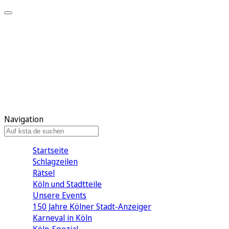
Mein KStA
Meine Artikel
Meine Region
Meine Newsletter
Mein KStA PLUS
Mein E-Paper
Navigation
Startseite
Schlagzeilen
Rätsel
Köln und Stadtteile
Unsere Events
150 Jahre Kölner Stadt-Anzeiger
Karneval in Köln