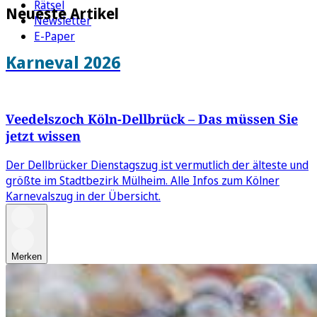
Rätsel
Neueste Artikel
Newsletter
E-Paper
Karneval 2026
Veedelszoch Köln-Dellbrück – Das müssen Sie
jetzt wissen
Der Dellbrücker Dienstagszug ist vermutlich der älteste und
größte im Stadtbezirk Mülheim. Alle Infos zum Kölner
Karnevalszug in der Übersicht.
Merken