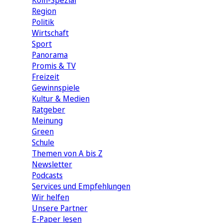
Köln-Spezial
Region
Politik
Wirtschaft
Sport
Panorama
Promis & TV
Freizeit
Gewinnspiele
Kultur & Medien
Ratgeber
Meinung
Green
Schule
Themen von A bis Z
Newsletter
Podcasts
Services und Empfehlungen
Wir helfen
Unsere Partner
E-Paper lesen