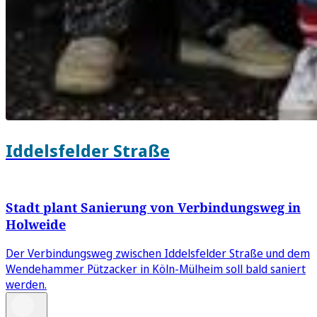
Iddelsfelder Straße
Stadt plant Sanierung von Verbindungsweg in
Holweide
Der Verbindungsweg zwischen Iddelsfelder Straße und dem
Wendehammer Pützacker in Köln-Mülheim soll bald saniert
werden.