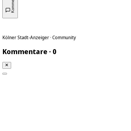
Kommentare
Kölner Stadt-Anzeiger · Community
Kommentare · 0
Mein KStA
Meine Artikel
Meine Region
Meine Newsletter
Mein KStA PLUS
Mein E-Paper