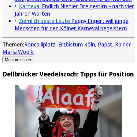
Karneval
Endlich Niehler Dreigestirn – nach vier
Jahren Warten
Ziemlich beste Leute
Peggy Engert will junge
Menschen für den Kölner Karneval begeistern
Themen:
Roncalliplatz
Erzbistum Köln
Papst
Rainer
Maria Woelki
Mehr anzeigen
Dellbrücker Veedelszoch: Tipps für Position