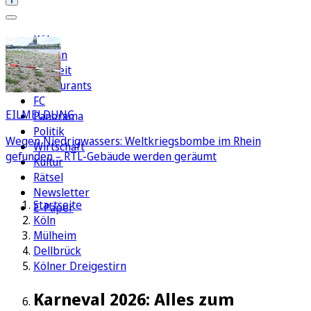
Köln
Region
Freizeit
Restaurants
FC
EILMELDUNG
Panorama
Politik
Wegen Niedrigwassers: Weltkriegsbombe im Rhein
Wirtschaft
gefunden – RTL-Gebäude werden geräumt
Kultur
Rätsel
Newsletter
Startseite
E-Paper
Köln
Mülheim
Dellbrück
Kölner Dreigestirn
Karneval 2026: Alles zum