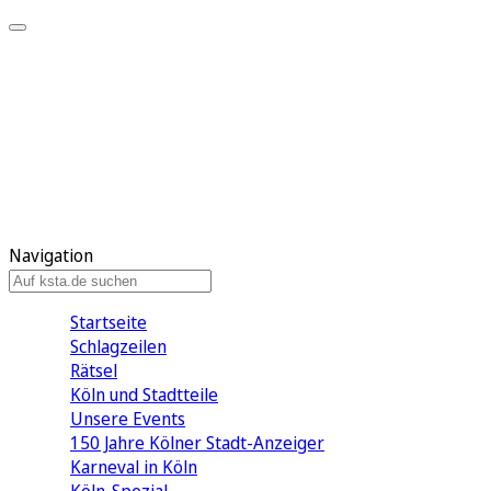
Mein KStA
Meine Artikel
Meine Region
Meine Newsletter
Mein KStA PLUS
Mein E-Paper
Navigation
Startseite
Schlagzeilen
Rätsel
Köln und Stadtteile
Unsere Events
150 Jahre Kölner Stadt-Anzeiger
Karneval in Köln