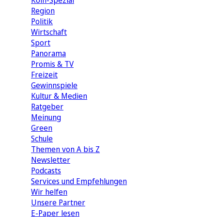
Köln-Spezial
Region
Politik
Wirtschaft
Sport
Panorama
Promis & TV
Freizeit
Gewinnspiele
Kultur & Medien
Ratgeber
Meinung
Green
Schule
Themen von A bis Z
Newsletter
Podcasts
Services und Empfehlungen
Wir helfen
Unsere Partner
E-Paper lesen