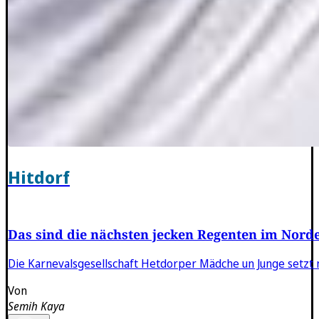
Hitdorf
Das sind die nächsten jecken Regenten im Nord
Die Karnevalsgesellschaft Hetdorper Mädche un Junge setzt n
Von
Semih Kaya