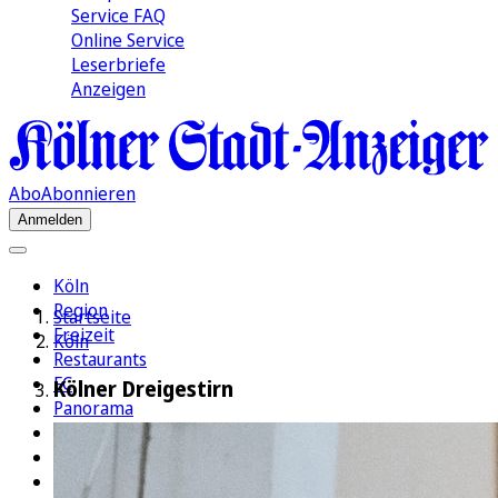
Service FAQ
Online Service
Leserbriefe
Anzeigen
Abo
Abonnieren
Anmelden
Köln
Region
Startseite
Freizeit
Köln
Restaurants
FC
Kölner Dreigestirn
Panorama
Politik
Wirtschaft
Kultur