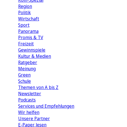
Köln-Spezial
Region
Politik
Wirtschaft
Sport
Panorama
Promis & TV
Freizeit
Gewinnspiele
Kultur & Medien
Ratgeber
Meinung
Green
Schule
Themen von A bis Z
Newsletter
Podcasts
Services und Empfehlungen
Wir helfen
Unsere Partner
E-Paper lesen