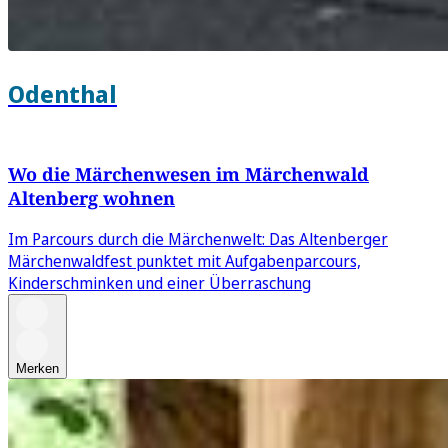
Odenthal
Wo die Märchenwesen im Märchenwald
Altenberg wohnen
Im Parcours durch die Märchenwelt: Das Altenberger
Märchenwaldfest punktet mit Aufgabenparcours,
Kinderschminken und einer Überraschung
Merken