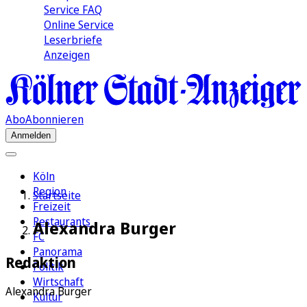
Service FAQ
Online Service
Leserbriefe
Anzeigen
Abo
Abonnieren
Anmelden
Köln
Region
Startseite
Freizeit
Restaurants
Alexandra Burger
FC
Panorama
Redaktion
Politik
Wirtschaft
Alexandra Burger
Kultur