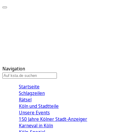
Mein KStA
Meine Artikel
Meine Region
Meine Newsletter
Mein KStA PLUS
Mein E-Paper
Navigation
Startseite
Schlagzeilen
Rätsel
Köln und Stadtteile
Unsere Events
150 Jahre Kölner Stadt-Anzeiger
Karneval in Köln