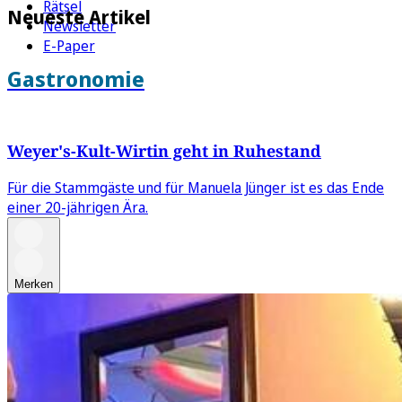
Rätsel
Neueste Artikel
Newsletter
E-Paper
Gastronomie
Weyer's-Kult-Wirtin geht in Ruhestand
Für die Stammgäste und für Manuela Jünger ist es das Ende
einer 20-jährigen Ära.
Merken