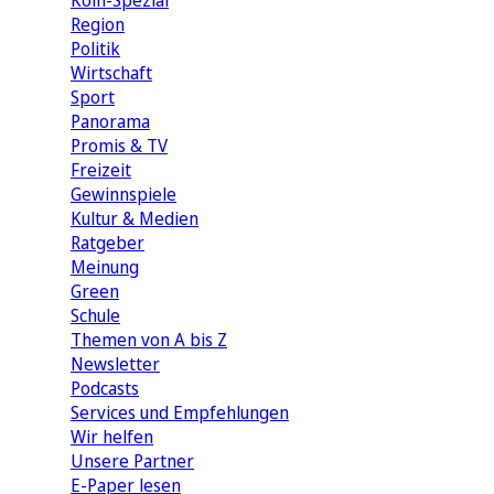
Köln-Spezial
Region
Politik
Wirtschaft
Sport
Panorama
Promis & TV
Freizeit
Gewinnspiele
Kultur & Medien
Ratgeber
Meinung
Green
Schule
Themen von A bis Z
Newsletter
Podcasts
Services und Empfehlungen
Wir helfen
Unsere Partner
E-Paper lesen