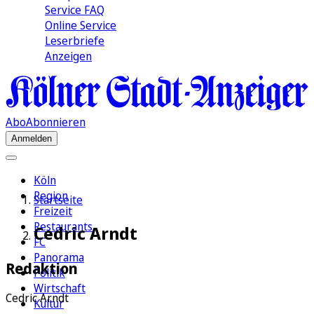
Service FAQ
Online Service
Leserbriefe
Anzeigen
Abo
Abonnieren
Anmelden
Köln
Region
Startseite
Freizeit
Restaurants
Cedric Arndt
FC
Panorama
Redaktion
Politik
Wirtschaft
Cedric Arndt
Kultur