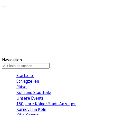
Mein KStA
Meine Artikel
Meine Region
Meine Newsletter
Mein KStA PLUS
Mein E-Paper
Navigation
Startseite
Schlagzeilen
Rätsel
Köln und Stadtteile
Unsere Events
150 Jahre Kölner Stadt-Anzeiger
Karneval in Köln