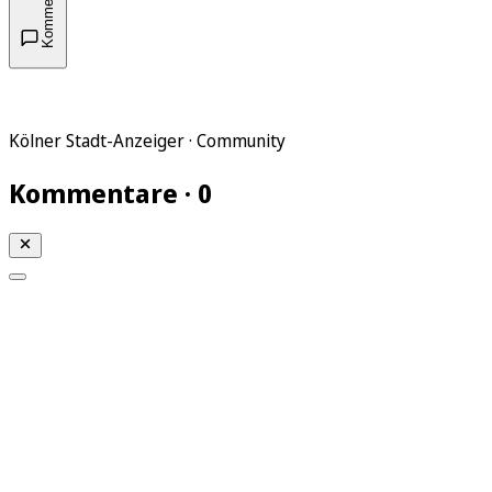
Kommentare
Kölner Stadt-Anzeiger · Community
Kommentare · 0
Mein KStA
Meine Artikel
Meine Region
Meine Newsletter
Mein KStA PLUS
Mein E-Paper