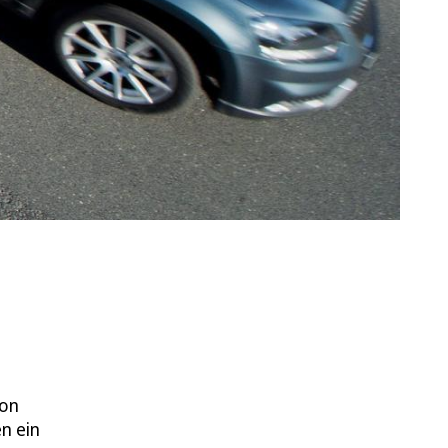
von
n ein