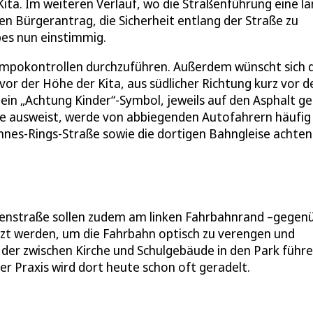
Kita. Im weiteren Verlauf, wo die Straßenführung eine l
ren Bürgerantrag, die Sicherheit entlang der Straße zu
pes nun einstimmig.
Tempokontrollen durchzuführen. Außerdem wünscht sich 
or der Höhe der Kita, aus südlicher Richtung kurz vor 
in „Achtung Kinder“-Symbol, jeweils auf den Asphalt ge
e ausweist, werde von abbiegenden Autofahrern häufig
nnes-Rings-Straße sowie die dortigen Bahngleise achten
senstraße sollen zudem am linken Fahrbahnrand –gegen
zt werden, um die Fahrbahn optisch zu verengen und
l der zwischen Kirche und Schulgebäude in den Park führ
er Praxis wird dort heute schon oft geradelt.