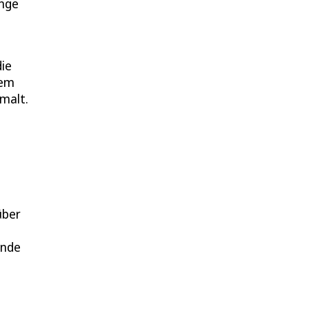
ange
die
dem
malt.
über
ende