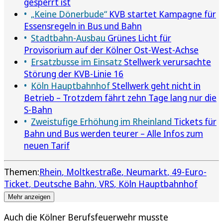
gesperrt ist
„Keine Dönerbude“
KVB startet Kampagne für
Essensregeln in Bus und Bahn
Stadtbahn-Ausbau
Grünes Licht für
Provisorium auf der Kölner Ost-West-Achse
Ersatzbusse im Einsatz
Stellwerk verursachte
Störung der KVB-Linie 16
Köln Hauptbahnhof
Stellwerk geht nicht in
Betrieb – Trotzdem fährt zehn Tage lang nur die
S-Bahn
Zweistufige Erhöhung im Rheinland
Tickets für
Bahn und Bus werden teurer – Alle Infos zum
neuen Tarif
Themen:
Rhein
Moltkestraße
Neumarkt
49-Euro-
Ticket
Deutsche Bahn
VRS
Köln Hauptbahnhof
Mehr anzeigen
Auch die Kölner Berufsfeuerwehr musste