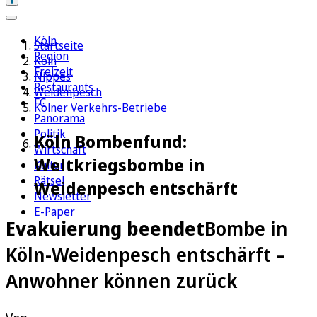
Köln
Startseite
Region
Köln
Freizeit
Nippes
Restaurants
Weidenpesch
FC
Kölner Verkehrs-Betriebe
Panorama
Politik
Köln Bombenfund:
Wirtschaft
Weltkriegsbombe in
Kultur
Rätsel
Weidenpesch entschärft
Newsletter
E-Paper
Evakuierung beendet
Bombe in
Köln-Weidenpesch entschärft –
Anwohner können zurück