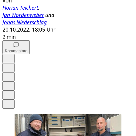
Von
Florian Teichert
,
Jan Wördenweber
und
Jonas Niederschlag
20.10.2022, 18:05 Uhr
2 min
Kommentare
Auf Google bevorzugen
Anhören
Schrift
Merken
Drucken
Teilen