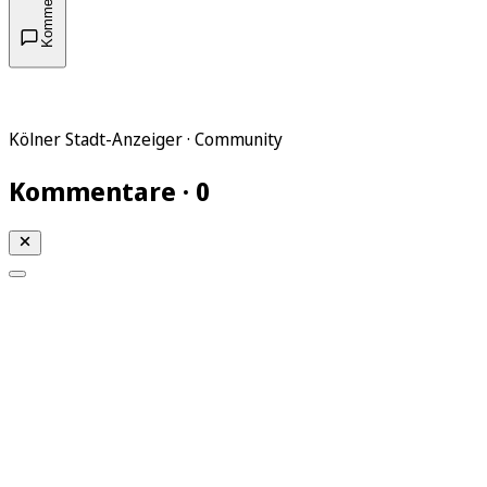
Kommentare
Kölner Stadt-Anzeiger · Community
Kommentare · 0
Mein KStA
Meine Artikel
Meine Region
Meine Newsletter
Mein KStA PLUS
Mein E-Paper