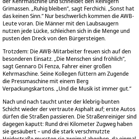
der Kehrmaschine und schneidet den Reinigern
Grimassen. „Ruhig bleiben“, sagt Ferchichi. „Sonst hat
das keinen Sinn.“ Nur beschwerlich kommen die AWB-
Leute voran. Die Männer mit den Laubsaugern
nutzen jede Lücke, schleichen sich in die Menge und
pusten den Dreck von den Bürgersteigen.
Trotzdem: Die AWB-Mitarbeiter freuen sich auf den
besonderen Einsatz. „Die Menschen sind fröhlich“,
sagt Gennaro Di Fenza, Fahrer einer großen
Kehrmaschine. Seine Kollegen füttern am Zugende
die Pressmaschine mit einem Berg
Verpackungskartons. „Und die Musik ist immer gut.“
Nach und nach taucht unter der klebrig-bunten
Schicht wieder der vertraute Asphalt auf; erste Autos
dürfen die Straßen passieren. Die Straßenreiniger sind
dagegen kaputt: Rund drei Kilometer Zugweg haben
sie gesäubert – und die stark verschmutzte
Heidestraße mussten sie zweimal abgehen, da einmal