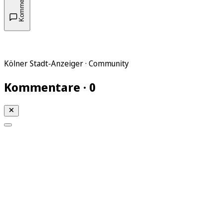
Kommentare
Kölner Stadt-Anzeiger · Community
Kommentare · 0
Mein KStA
Meine Artikel
Meine Region
Meine Newsletter
Mein KStA PLUS
Mein E-Paper