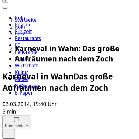
Köln
Startseite
Region
Köln
Freizeit
Porz
Restaurants
FC
Karneval in Wahn: Das große
Panorama
Aufräumen nach dem Zoch
Politik
Wirtschaft
Kultur
Karneval in Wahn
Das große
Rätsel
Aufräumen nach dem Zoch
Newsletter
E-Paper
03.03.2014, 15:40 Uhr
3 min
Kommentare
Auf Google bevorzugen