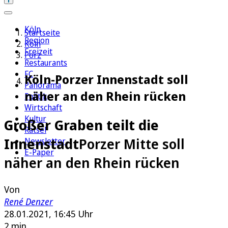
Köln
Startseite
Region
Köln
Freizeit
Porz
Restaurants
FC
Köln-Porzer Innenstadt soll
Panorama
näher an den Rhein rücken
Politik
Wirtschaft
Kultur
Großer Graben teilt die
Rätsel
Innenstadt
Porzer Mitte soll
Newsletter
E-Paper
näher an den Rhein rücken
Von
René Denzer
28.01.2021, 16:45 Uhr
2 min