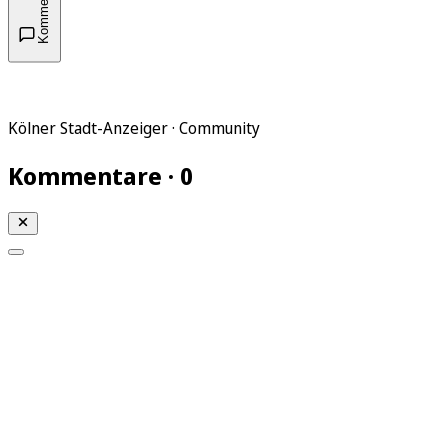
Kommentare
Kölner Stadt-Anzeiger · Community
Kommentare · 0
Mein KStA
Meine Artikel
Meine Region
Meine Newsletter
Mein KStA PLUS
Mein E-Paper