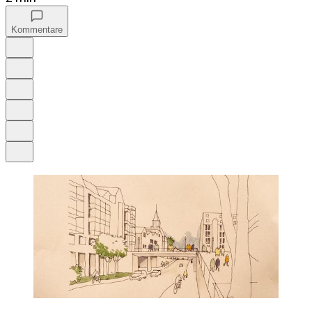
Kommentare
Auf Google bevorzugen
Anhören
Schrift
Merken
Drucken
Teilen