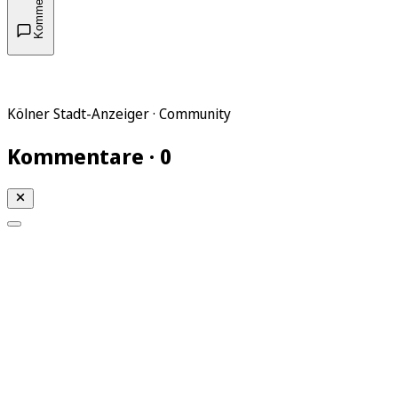
Kommentare
Kölner Stadt-Anzeiger · Community
Kommentare · 0
Mein KStA
Meine Artikel
Meine Region
Meine Newsletter
Mein KStA PLUS
Mein E-Paper