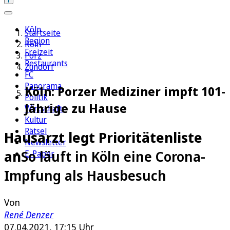
Köln
Startseite
Region
Köln
Freizeit
Porz
Restaurants
Zündorf
FC
Panorama
Köln: Porzer Mediziner impft 101-
Politik
Jährige zu Hause
Wirtschaft
Kultur
Rätsel
Hausarzt legt Prioritätenliste
Newsletter
an
So läuft in Köln eine Corona-
E-Paper
Impfung als Hausbesuch
Von
René Denzer
07.04.2021, 17:15 Uhr