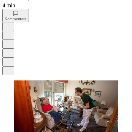
4 min
Kommentare
Auf Google bevorzugen
Anhören
Schrift
Merken
Drucken
Teilen