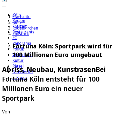
Köln
Startseite
Region
Köln
Freizeit
Rodenkirchen
Restaurants
Zollstock
FC
Panorama
Fortuna Köln: Sportpark wird für
Politik
100 Millionen Euro umgebaut
Wirtschaft
Kultur
Rätsel
Abriss, Neubau, Kunstrasen
Bei
Newsletter
Fortuna Köln entsteht für 100
E-Paper
Millionen Euro ein neuer
Sportpark
Von