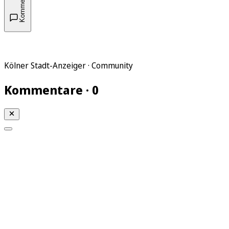
Kommentare
Kölner Stadt-Anzeiger · Community
Kommentare · 0
Mein KStA
Meine Artikel
Meine Region
Meine Newsletter
Mein KStA PLUS
Mein E-Paper