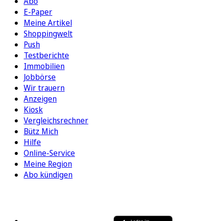
Abo
E-Paper
Meine Artikel
Shoppingwelt
Push
Testberichte
Immobilien
Jobbörse
Wir trauern
Anzeigen
Kiosk
Vergleichsrechner
Bütz Mich
Hilfe
Online-Service
Meine Region
Abo kündigen
FOLGEN SIE UNS
ENTDECKEN SIE UNSERE APP